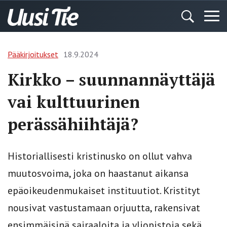
Pääkirjoitukset
18.9.2024
Kirkko – suunnannäyttäjä
vai kulttuurinen
perässähiihtäjä?
Historiallisesti kristinusko on ollut vahva
muutosvoima, joka on haastanut aikansa
epäoikeudenmukaiset instituutiot. Kristityt
nousivat vastustamaan orjuutta, rakensivat
ensimmäisinä sairaaloita ja yliopistoja sekä