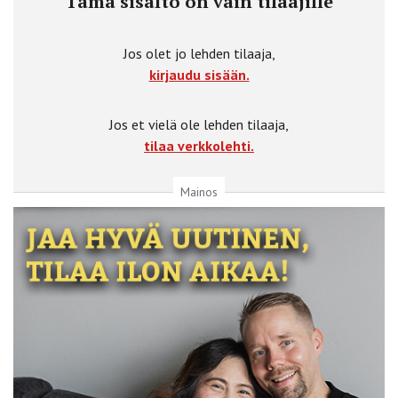
Tämä sisältö on vain tilaajille
Jos olet jo lehden tilaaja,
kirjaudu sisään.
Jos et vielä ole lehden tilaaja,
tilaa verkkolehti.
Mainos