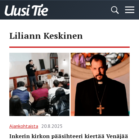
Liliann Keskinen
Ajankohtaista
20.8.2025
Inkerin kirkon pääsihteeri kiertää Venäjää