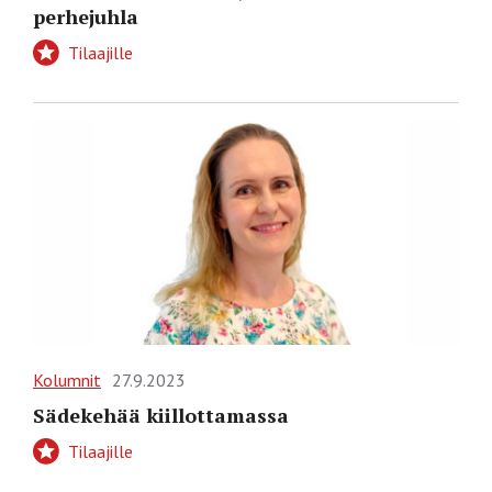
perhejuhla
Tilaajille
Kolumnit
27.9.2023
Sädekehää kiillottamassa
Tilaajille