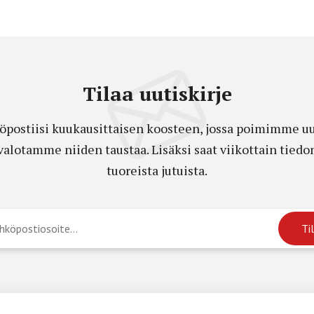
Tilaa uutiskirje
öpostiisi kuukausittaisen koosteen, jossa poimimme uut
a valotamme niiden taustaa. Lisäksi saat viikottain ti
tuoreista jutuista.