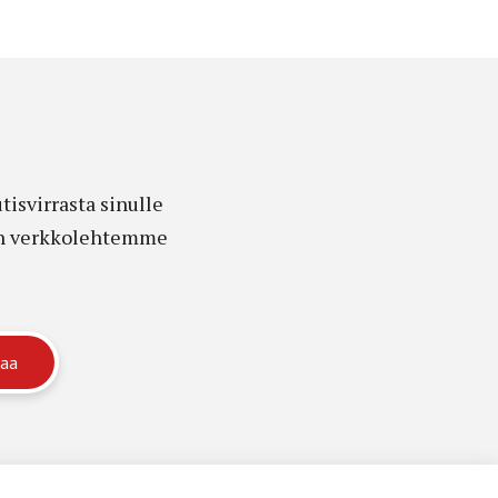
isvirrasta sinulle
edon verkkolehtemme