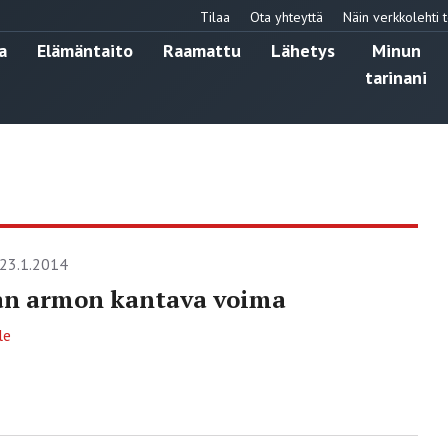
Tilaa
Ota yhteyttä
Näin verkkolehti t
a
Elämäntaito
Raamattu
Lähetys
Minun
tarinani
23.1.2014
an armon kantava voima
le