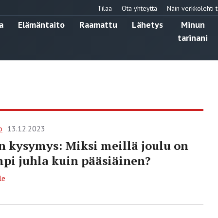
Tilaa
Ota yhteyttä
Näin verkkolehti t
a
Elämäntaito
Raamattu
Lähetys
Minun
tarinani
o
13.12.2023
n kysymys: Miksi meillä joulu on
pi juhla kuin pääsiäinen?
le