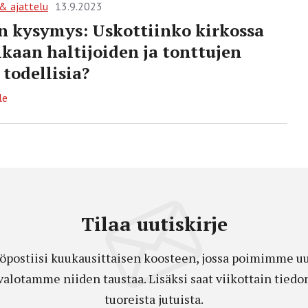
 & ajattelu
13.9.2023
n kysymys: Uskottiinko kirkossa
ikaan haltijoiden ja tonttujen
 todellisia?
le
Tilaa uutiskirje
öpostiisi kuukausittaisen koosteen, jossa poimimme uut
a valotamme niiden taustaa. Lisäksi saat viikottain ti
tuoreista jutuista.