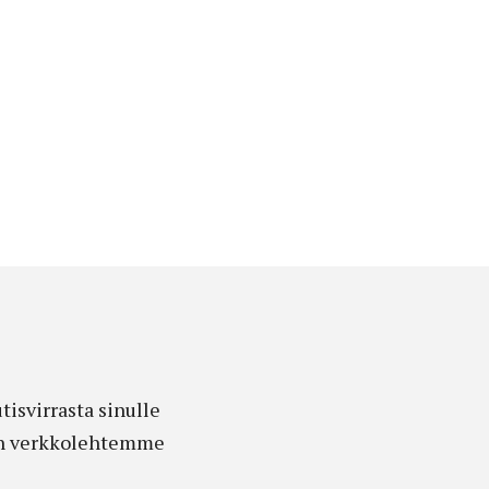
isvirrasta sinulle
edon verkkolehtemme