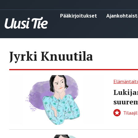
Pääkirjoitukset
Ajankohtaist
Jyrki Knuutila
Elämäntait
Lukija
suurem
Tilaajil