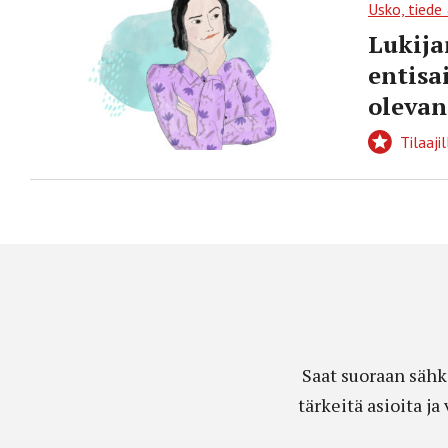
Usko, tiede
Lukija
entisa
olevan
Tilaajil
Saat suoraan sähk
tärkeitä asioita j