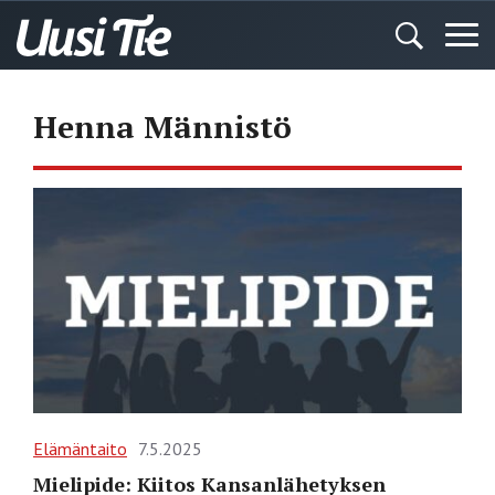
Henna Männistö
Elämäntaito
7.5.2025
Mielipide: Kiitos Kansanlähetyksen