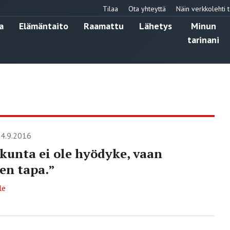
Tilaa
Ota yhteyttä
Näin verkkolehti t
a
Elämäntaito
Raamattu
Lähetys
Minun
tarinani
4.9.2016
kunta ei ole hyödyke, vaan
en tapa.”
le