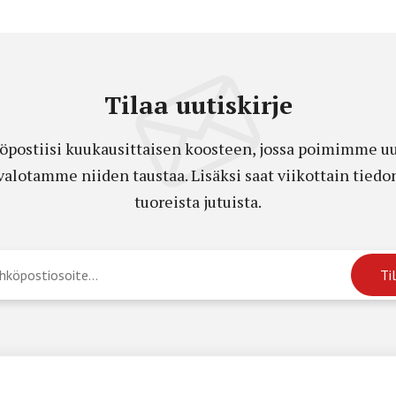
Tilaa uutiskirje
öpostiisi kuukausittaisen koosteen, jossa poimimme uut
a valotamme niiden taustaa. Lisäksi saat viikottain ti
tuoreista jutuista.