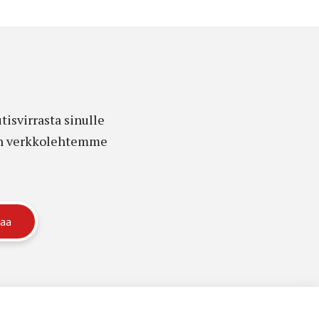
isvirrasta sinulle
edon verkkolehtemme