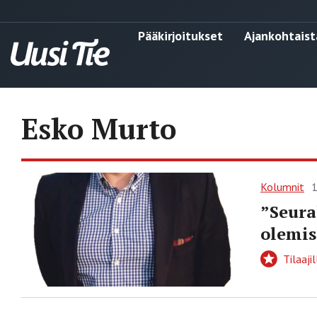
Pääkirjoitukset
Ajankohtaist
Esko Murto
Kolumnit
1
”Seura
olemis
Tilaajil