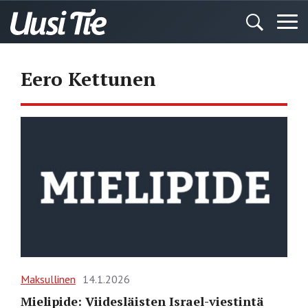
Eero Kettunen
Maksullinen
14.1.2026
Mielipide: Viidesläisten Israel-viestintä