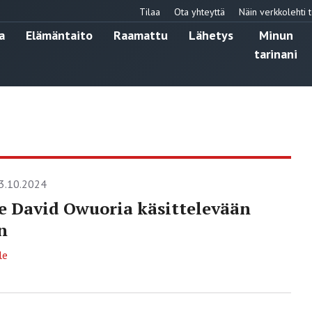
Tilaa
Ota yhteyttä
Näin verkkolehti t
a
Elämäntaito
Raamattu
Lähetys
Minun
tarinani
3.10.2024
e David Owuoria käsittelevään
n
le