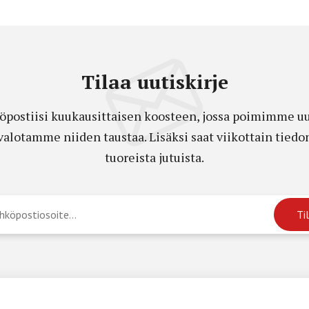
Tilaa uutiskirje
öpostiisi kuukausittaisen koosteen, jossa poimimme uut
a valotamme niiden taustaa. Lisäksi saat viikottain ti
tuoreista jutuista.