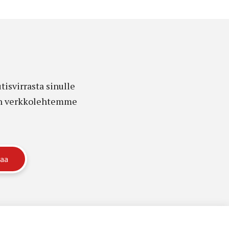
isvirrasta sinulle
edon verkkolehtemme