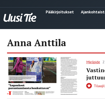
Pääkirjoitukset
Ajankohtaist
Anna Anttila
Mielipide
2
Vastin
juttuu
Tilaajil