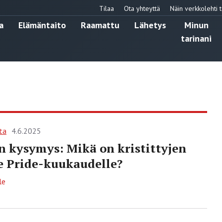
Tilaa
Ota yhteyttä
Näin verkkolehti t
a
Elämäntaito
Raamattu
Lähetys
Minun
tarinani
ta
4.6.2025
n kysymys: Mikä on kristittyjen
e Pride-kuukaudelle?
le