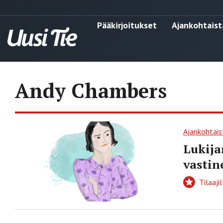
Pääkirjoitukset
Ajankohtaist
Andy Chambers
Ajankohtais
Lukija
vastin
Tilaajil