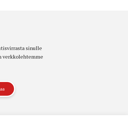
isvirrasta sinulle
edon verkkolehtemme