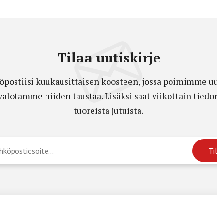
Tilaa uutiskirje
öpostiisi kuukausittaisen koosteen, jossa poimimme uut
a valotamme niiden taustaa. Lisäksi saat viikottain ti
tuoreista jutuista.