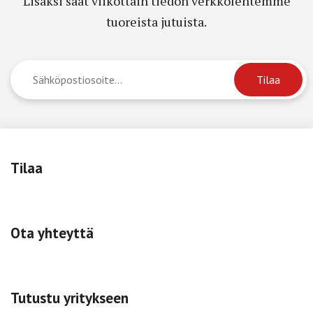
Lisäksi saat viikottain tiedon verkkolehtemme
tuoreista jutuista.
Tilaa
Ota yhteyttä
Tutustu yritykseen