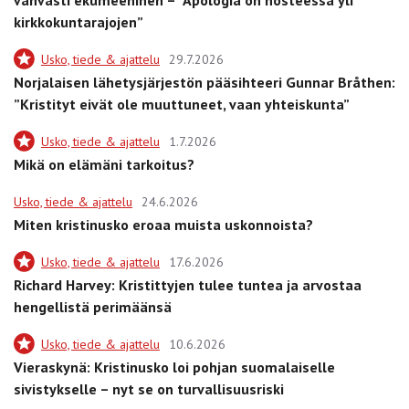
vahvasti ekumeeninen – ”Apologia on nosteessa yli
kirkkokuntarajojen”
Usko, tiede & ajattelu
29.7.2026
Norjalaisen lähetysjärjestön pääsihteeri Gunnar Bråthen:
”Kristityt eivät ole muuttuneet, vaan yhteiskunta”
Usko, tiede & ajattelu
1.7.2026
Mikä on elämäni tarkoitus?
Usko, tiede & ajattelu
24.6.2026
Miten kristinusko eroaa muista uskonnoista?
Usko, tiede & ajattelu
17.6.2026
Richard Harvey: Kristittyjen tulee tuntea ja arvostaa
hengellistä perimäänsä
Usko, tiede & ajattelu
10.6.2026
Vieraskynä: Kristinusko loi pohjan suomalaiselle
sivistykselle – nyt se on turvallisuusriski