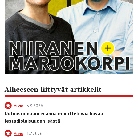
Aiheeseen liittyvät artikkelit
Arvio
5.8.2026
Uutuusromaani ei anna mairittelevaa kuvaa
lestadiolaisuuden isästä
Arvio
1.7.2026