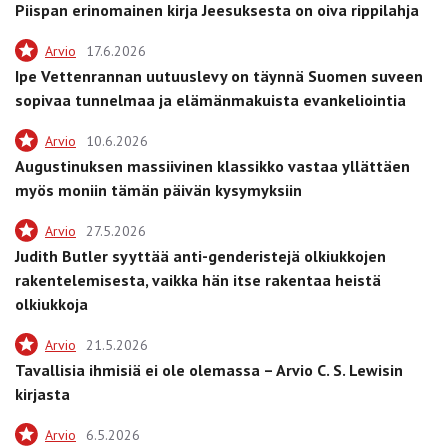
Piispan erinomainen kirja Jeesuksesta on oiva rippilahja
Arvio
17.6.2026
Ipe Vettenrannan uutuuslevy on täynnä Suomen suveen
sopivaa tunnelmaa ja elämänmakuista evankeliointia
Arvio
10.6.2026
Augustinuksen massiivinen klassikko vastaa yllättäen
myös moniin tämän päivän kysymyksiin
Arvio
27.5.2026
Judith Butler syyttää anti-genderistejä olkiukkojen
rakentelemisesta, vaikka hän itse rakentaa heistä
olkiukkoja
Arvio
21.5.2026
Tavallisia ihmisiä ei ole olemassa – Arvio C. S. Lewisin
kirjasta
Arvio
6.5.2026