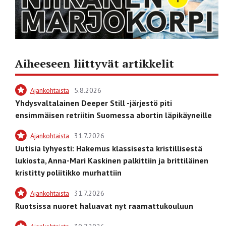
Aiheeseen liittyvät artikkelit
Ajankohtaista
5.8.2026
Yhdysvaltalainen Deeper Still -järjestö piti
ensimmäisen retriitin Suomessa abortin läpikäyneille
Ajankohtaista
31.7.2026
Uutisia lyhyesti: Hakemus klassisesta kristillisestä
lukiosta, Anna-Mari Kaskinen palkittiin ja brittiläinen
kristitty poliitikko murhattiin
Ajankohtaista
31.7.2026
Ruotsissa nuoret haluavat nyt raamattukouluun