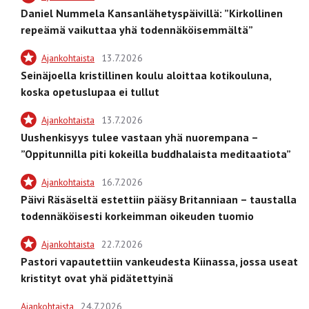
Daniel Nummela Kansanlähetyspäivillä: ”Kirkollinen
repeämä vaikuttaa yhä todennäköisemmältä”
Ajankohtaista
13.7.2026
Seinäjoella kristillinen koulu aloittaa kotikouluna,
koska opetuslupaa ei tullut
Ajankohtaista
13.7.2026
Uushenkisyys tulee vastaan yhä nuorempana –
”Oppitunnilla piti kokeilla buddhalaista meditaatiota”
Ajankohtaista
16.7.2026
Päivi Räsäseltä estettiin pääsy Britanniaan – taustalla
todennäköisesti korkeimman oikeuden tuomio
Ajankohtaista
22.7.2026
Pastori vapautettiin vankeudesta Kiinassa, jossa useat
kristityt ovat yhä pidätettyinä
Ajankohtaista
24.7.2026