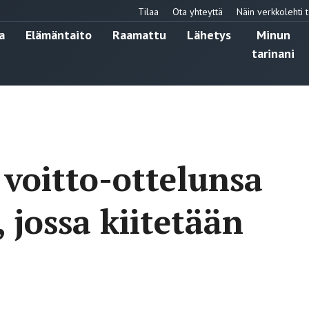
Tilaa
Ota yhteyttä
Näin verkkolehti t
a
Elämäntaito
Raamattu
Lähetys
Minun
tarinani
 voitto-ottelunsa
 jossa kiitetään