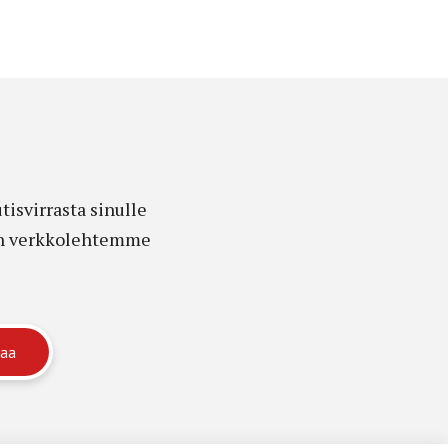
isvirrasta sinulle
edon verkkolehtemme