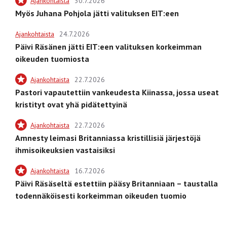
Ajankohtaista
30.7.2026
Myös Juhana Pohjola jätti valituksen EIT:een
Ajankohtaista
24.7.2026
Päivi Räsänen jätti EIT:een valituksen korkeimman
oikeuden tuomiosta
Ajankohtaista
22.7.2026
Pastori vapautettiin vankeudesta Kiinassa, jossa useat
kristityt ovat yhä pidätettyinä
Ajankohtaista
22.7.2026
Amnesty leimasi Britanniassa kristillisiä järjestöjä
ihmisoikeuksien vastaisiksi
Ajankohtaista
16.7.2026
Päivi Räsäseltä estettiin pääsy Britanniaan – taustalla
todennäköisesti korkeimman oikeuden tuomio