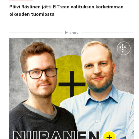
Päivi Räsänen jätti EIT:een valituksen korkeimman
oikeuden tuomiosta
Mainos