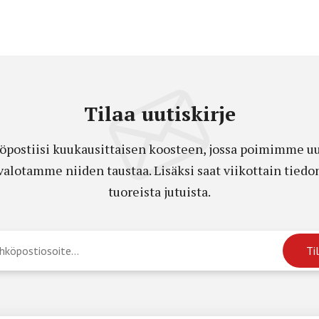
Tilaa uutiskirje
öpostiisi kuukausittaisen koosteen, jossa poimimme uut
a valotamme niiden taustaa. Lisäksi saat viikottain ti
tuoreista jutuista.