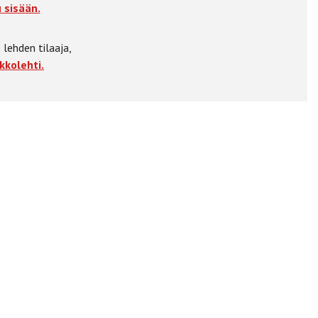
 sisään.
 lehden tilaaja,
kkolehti.