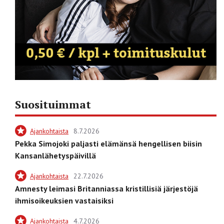
Suosituimmat
Ajankohtaista
8.7.2026
Pekka Simojoki paljasti elämänsä hengellisen biisin
Kansanlähetyspäivillä
Ajankohtaista
22.7.2026
Amnesty leimasi Britanniassa kristillisiä järjestöjä
ihmisoikeuksien vastaisiksi
Ajankohtaista
4.7.2026