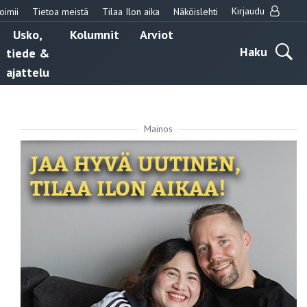
Kirjaudu
oimii
Tietoa meistä
Tilaa Ilon aika
Näköislehti
Usko,
Kolumnit
Arviot
Haku
tiede &
ajattelu
Mainos