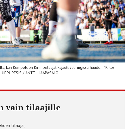
la, kun Kempeleen Kirin pelaajat kajauttivat ringissä huudon: ”Kiitos
VA: HUIPPUPESIS / ANTTI HAAPASALO
 vain tilaajille
ehden tilaaja,