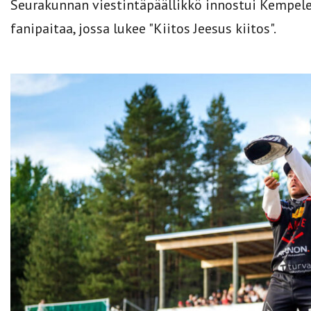
Seurakunnan viestintäpäällikkö innostui Kempelee
fanipaitaa, jossa lukee "Kiitos Jeesus kiitos".