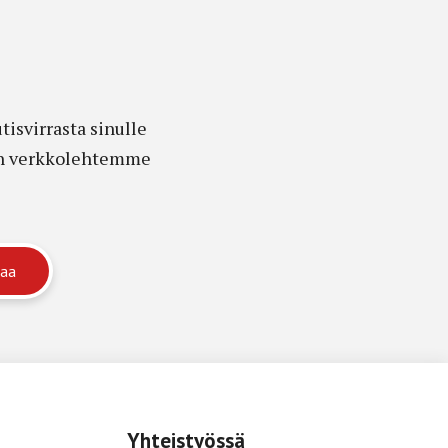
isvirrasta sinulle
edon verkkolehtemme
Yhteistyössä