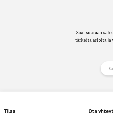
Saat suoraan sähk
tärkeitä asioita j
Tilaa
Ota yhtey