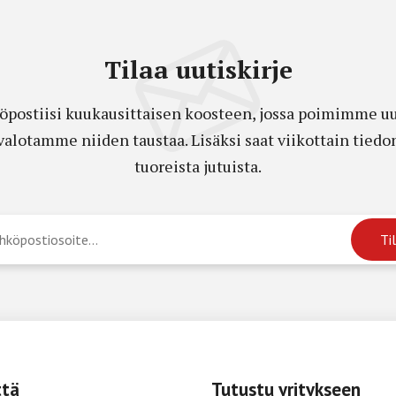
Tilaa uutiskirje
öpostiisi kuukausittaisen koosteen, jossa poimimme uut
a valotamme niiden taustaa. Lisäksi saat viikottain ti
tuoreista jutuista.
ttä
Tutustu yritykseen