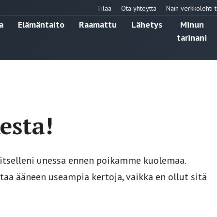
Tilaa
Ota yhteyttä
Näin verkkolehti t
a
Elämäntaito
Raamattu
Lähetys
Minun
tarinani
esta!
 itselleni unessa ennen poikamme kuolemaa.
htaa ääneen useampia kertoja, vaikka en ollut sitä