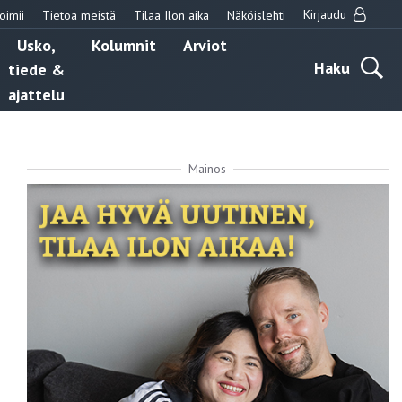
Kirjaudu
oimii
Tietoa meistä
Tilaa Ilon aika
Näköislehti
Usko,
Kolumnit
Arviot
Haku
tiede &
ajattelu
Mainos