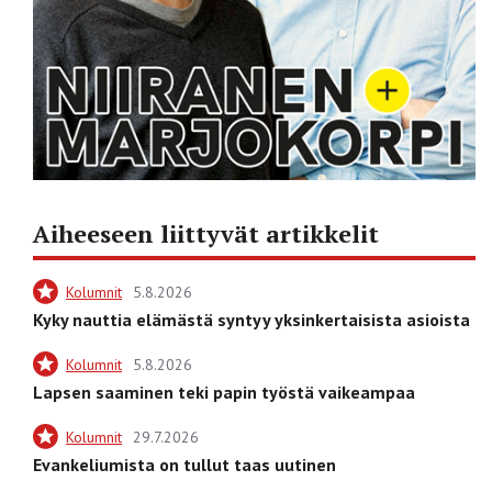
Aiheeseen liittyvät artikkelit
Kolumnit
5.8.2026
Kyky nauttia elämästä syntyy yksinkertaisista asioista
Kolumnit
5.8.2026
Lapsen saaminen teki papin työstä vaikeampaa
Kolumnit
29.7.2026
Evankeliumista on tullut taas uutinen