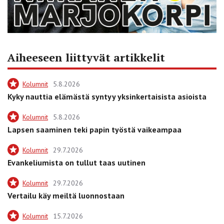
Aiheeseen liittyvät artikkelit
Kolumnit
5.8.2026
Kyky nauttia elämästä syntyy yksinkertaisista asioista
Kolumnit
5.8.2026
Lapsen saaminen teki papin työstä vaikeampaa
Kolumnit
29.7.2026
Evankeliumista on tullut taas uutinen
Kolumnit
29.7.2026
Vertailu käy meiltä luonnostaan
Kolumnit
15.7.2026