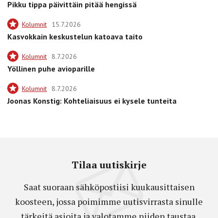
Pikku tippa päivittäin pitää hengissä
Kolumnit
15.7.2026
Kasvokkain keskustelun katoava taito
Kolumnit
8.7.2026
Yöllinen puhe avioparille
Kolumnit
8.7.2026
Joonas Konstig: Kohteliaisuus ei kysele tunteita
Tilaa uutiskirje
Saat suoraan sähköpostiisi kuukausittaisen
koosteen, jossa poimimme uutisvirrasta sinulle
tärkeitä asioita ja valotamme niiden taustaa.