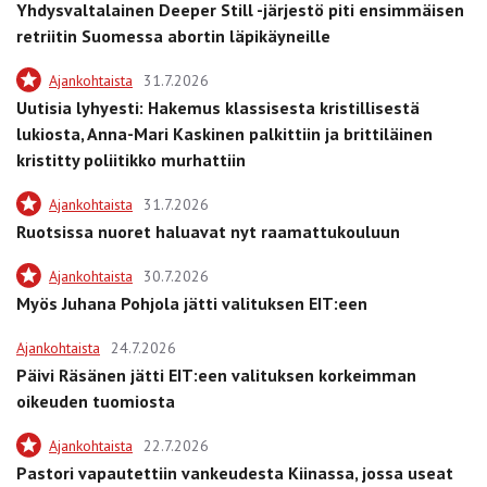
Yhdysvaltalainen Deeper Still -järjestö piti ensimmäisen
retriitin Suomessa abortin läpikäyneille
Ajankohtaista
31.7.2026
Uutisia lyhyesti: Hakemus klassisesta kristillisestä
lukiosta, Anna-Mari Kaskinen palkittiin ja brittiläinen
kristitty poliitikko murhattiin
Ajankohtaista
31.7.2026
Ruotsissa nuoret haluavat nyt raamattukouluun
Ajankohtaista
30.7.2026
Myös Juhana Pohjola jätti valituksen EIT:een
Ajankohtaista
24.7.2026
Päivi Räsänen jätti EIT:een valituksen korkeimman
oikeuden tuomiosta
Ajankohtaista
22.7.2026
Pastori vapautettiin vankeudesta Kiinassa, jossa useat