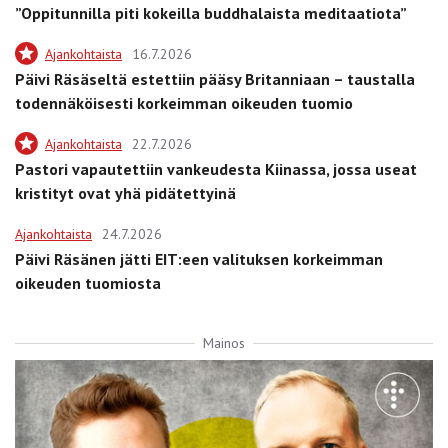
”Oppitunnilla piti kokeilla buddhalaista meditaatiota”
Ajankohtaista
16.7.2026
Päivi Räsäseltä estettiin pääsy Britanniaan – taustalla
todennäköisesti korkeimman oikeuden tuomio
Ajankohtaista
22.7.2026
Pastori vapautettiin vankeudesta Kiinassa, jossa useat
kristityt ovat yhä pidätettyinä
Ajankohtaista
24.7.2026
Päivi Räsänen jätti EIT:een valituksen korkeimman
oikeuden tuomiosta
Mainos