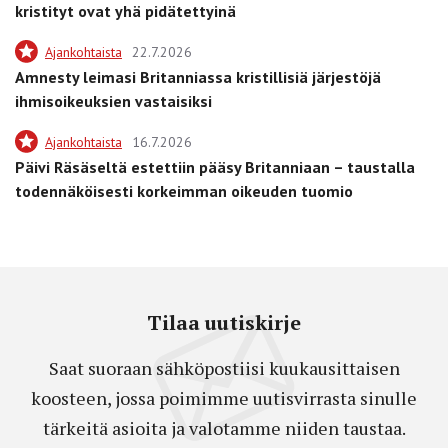
kristityt ovat yhä pidätettyinä
Ajankohtaista
22.7.2026
Amnesty leimasi Britanniassa kristillisiä järjestöjä
ihmisoikeuksien vastaisiksi
Ajankohtaista
16.7.2026
Päivi Räsäseltä estettiin pääsy Britanniaan – taustalla
todennäköisesti korkeimman oikeuden tuomio
Tilaa uutiskirje
Saat suoraan sähköpostiisi kuukausittaisen
koosteen, jossa poimimme uutisvirrasta sinulle
tärkeitä asioita ja valotamme niiden taustaa.