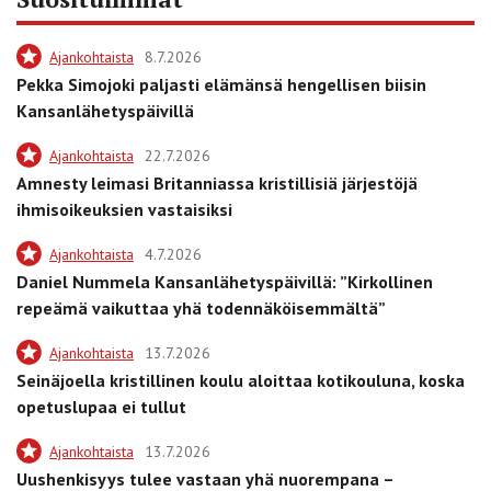
Ajankohtaista
8.7.2026
Pekka Simojoki paljasti elämänsä hengellisen biisin
Kansanlähetyspäivillä
Ajankohtaista
22.7.2026
Amnesty leimasi Britanniassa kristillisiä järjestöjä
ihmisoikeuksien vastaisiksi
Ajankohtaista
4.7.2026
Daniel Nummela Kansanlähetyspäivillä: ”Kirkollinen
repeämä vaikuttaa yhä todennäköisemmältä”
Ajankohtaista
13.7.2026
Seinäjoella kristillinen koulu aloittaa kotikouluna, koska
opetuslupaa ei tullut
Ajankohtaista
13.7.2026
Uushenkisyys tulee vastaan yhä nuorempana –