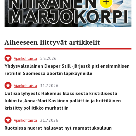
Aiheeseen liittyvät artikkelit
Ajankohtaista
5.8.2026
Yhdysvaltalainen Deeper Still -järjestö piti ensimmäisen
retriitin Suomessa abortin läpikäyneille
Ajankohtaista
31.7.2026
Uutisia lyhyesti: Hakemus klassisesta kristillisestä
lukiosta, Anna-Mari Kaskinen palkittiin ja brittiläinen
kristitty poliitikko murhattiin
Ajankohtaista
31.7.2026
Ruotsissa nuoret haluavat nyt raamattukouluun