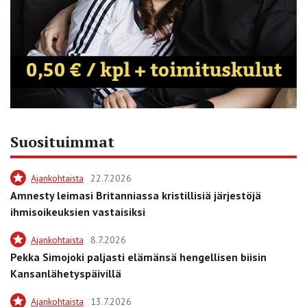
Suosituimmat
Ajankohtaista
22.7.2026
Amnesty leimasi Britanniassa kristillisiä järjestöjä
ihmisoikeuksien vastaisiksi
Ajankohtaista
8.7.2026
Pekka Simojoki paljasti elämänsä hengellisen biisin
Kansanlähetyspäivillä
Ajankohtaista
13.7.2026