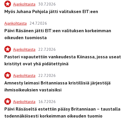
Ajankohtaista
30.7.2026
Myös Juhana Pohjola jätti valituksen EIT:een
Ajankohtaista
24.7.2026
Päivi Räsänen jätti EIT:een valituksen korkeimman
oikeuden tuomiosta
Ajankohtaista
22.7.2026
Pastori vapautettiin vankeudesta Kiinassa, jossa useat
kristityt ovat yhä pidätettyinä
Ajankohtaista
22.7.2026
Amnesty leimasi Britanniassa kristillisiä järjestöjä
ihmisoikeuksien vastaisiksi
Ajankohtaista
16.7.2026
Päivi Räsäseltä estettiin pääsy Britanniaan – taustalla
todennäköisesti korkeimman oikeuden tuomio