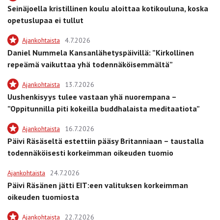
Seinäjoella kristillinen koulu aloittaa kotikouluna, koska
opetuslupaa ei tullut
Ajankohtaista
4.7.2026
Daniel Nummela Kansanlähetyspäivillä: ”Kirkollinen
repeämä vaikuttaa yhä todennäköisemmältä”
Ajankohtaista
13.7.2026
Uushenkisyys tulee vastaan yhä nuorempana –
”Oppitunnilla piti kokeilla buddhalaista meditaatiota”
Ajankohtaista
16.7.2026
Päivi Räsäseltä estettiin pääsy Britanniaan – taustalla
todennäköisesti korkeimman oikeuden tuomio
Ajankohtaista
24.7.2026
Päivi Räsänen jätti EIT:een valituksen korkeimman
oikeuden tuomiosta
Ajankohtaista
22.7.2026