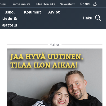
Kirjaudu
oimii
Tietoa meistä
Tilaa Ilon aika
Näköislehti
Usko,
Kolumnit
Arviot
Haku
tiede &
ajattelu
Mainos