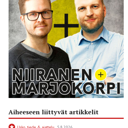
Aiheeseen liittyvät artikkelit
Usko, tiede & ajattelu
5.8.2026