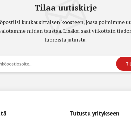
Tilaa uutiskirje
öpostiisi kuukausittaisen koosteen, jossa poimimme uut
a valotamme niiden taustaa. Lisäksi saat viikottain ti
tuoreista jutuista.
ttä
Tutustu yritykseen