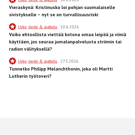
Vieraskynä: Kristinusko loi pohjan suomalaiselle
sivistykselle – nyt se on turvallisuusriski
Usko, tiede & ajattelu
10.6.2026
Voiko ehtoollista viettää kotona omaa leipää ja viiniä
käyttäen, jos seuraa jumalanpalvelusta striimin tai
radion välityksellä?
Usko, tiede & ajattelu
27.5.2026
Tunnetko Philipp Melanchthonin, joka oli Martti
Lutherin työtoveri?