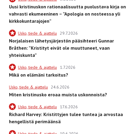
Uusi kristinuskon rationaalisuutta puolustava kirja on
vahvasti ekumeeninen – ”Apologia on nosteessa yli
kirkkokuntarajojen”
Usko, tiede & ajattelu
29.7.2026
Norjalaisen lähetysjärjestön pääsihteeri Gunnar
Bråthen: ”Kristityt eivät ole muuttuneet, vaan
yhteiskunta”
Usko, tiede & ajattelu
1.7.2026
Mikä on elämäni tarkoitus?
Usko, tiede & ajattelu
24.6.2026
Miten kristinusko eroaa muista uskonnoista?
Usko, tiede & ajattelu
17.6.2026
Richard Harvey: Kristittyjen tulee tuntea ja arvostaa
hengellistä perimäänsä
Usko, tiede & ajattelu
10.6.2026