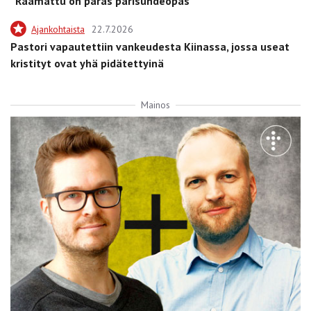
”Raamattu on paras parisuhdeopas”
Ajankohtaista
22.7.2026
Pastori vapautettiin vankeudesta Kiinassa, jossa useat
kristityt ovat yhä pidätettyinä
Mainos