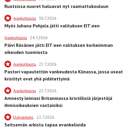
Ruotsissa nuoret haluavat nyt raamattukouluun
Ajankohtaista
30.7.2026
Myös Juhana Pohjola jätti valituksen EIT:een
Ajankohtaista
24.7.2026
Päivi Räsänen jätti EIT:een valituksen korkeimman
oikeuden tuomiosta
Ajankohtaista
22.7.2026
Pastori vapautettiin vankeudesta Kiinassa, jossa useat
kristityt ovat yhä pidätettyinä
Ajankohtaista
22.7.2026
Amnesty leimasi Britanniassa kristillisiä järjestöjä
ihmisoikeuksien vastaisiksi
Elämäntaito
22.7.2026
Seitsemän arkista tapaa evankelioida