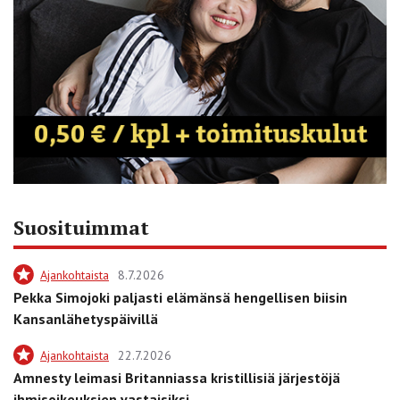
Suosituimmat
Ajankohtaista
8.7.2026
Pekka Simojoki paljasti elämänsä hengellisen biisin
Kansanlähetyspäivillä
Ajankohtaista
22.7.2026
Amnesty leimasi Britanniassa kristillisiä järjestöjä
ihmisoikeuksien vastaisiksi