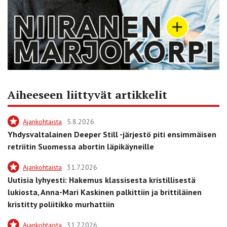
Aiheeseen liittyvät artikkelit
Ajankohtaista
5.8.2026
Yhdysvaltalainen Deeper Still -järjestö piti ensimmäisen
retriitin Suomessa abortin läpikäyneille
Ajankohtaista
31.7.2026
Uutisia lyhyesti: Hakemus klassisesta kristillisestä
lukiosta, Anna-Mari Kaskinen palkittiin ja brittiläinen
kristitty poliitikko murhattiin
Ajankohtaista
31.7.2026