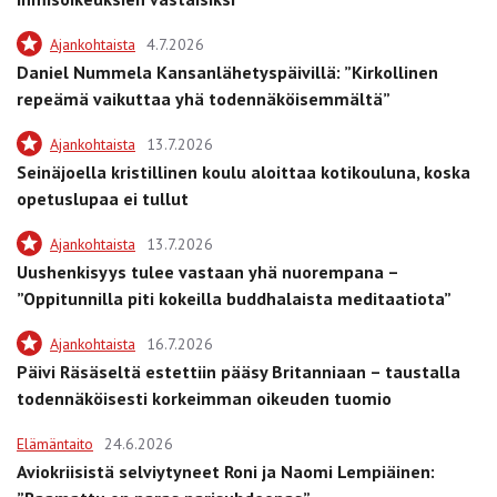
Ajankohtaista
4.7.2026
Daniel Nummela Kansanlähetyspäivillä: ”Kirkollinen
repeämä vaikuttaa yhä todennäköisemmältä”
Ajankohtaista
13.7.2026
Seinäjoella kristillinen koulu aloittaa kotikouluna, koska
opetuslupaa ei tullut
Ajankohtaista
13.7.2026
Uushenkisyys tulee vastaan yhä nuorempana –
”Oppitunnilla piti kokeilla buddhalaista meditaatiota”
Ajankohtaista
16.7.2026
Päivi Räsäseltä estettiin pääsy Britanniaan – taustalla
todennäköisesti korkeimman oikeuden tuomio
Elämäntaito
24.6.2026
Aviokriisistä selviytyneet Roni ja Naomi Lempiäinen: