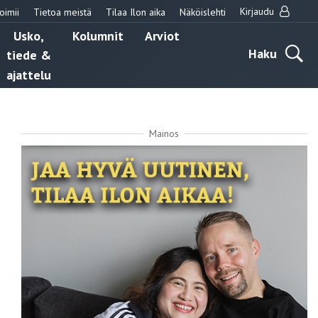
Kirjaudu
oimii
Tietoa meistä
Tilaa Ilon aika
Näköislehti
Usko,
Kolumnit
Arviot
Haku
tiede &
ajattelu
Mainos