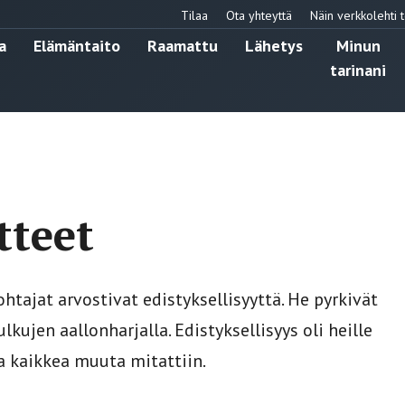
Tilaa
Ota yhteyttä
Näin verkkolehti t
a
Elämäntaito
Raamattu
Lähetys
Minun
tarinani
tteet
ohtajat arvostivat edistyksellisyyttä. He pyrkivät
ujen aallonharjalla. Edistyksellisyys oli heille
lla kaikkea muuta mitattiin.