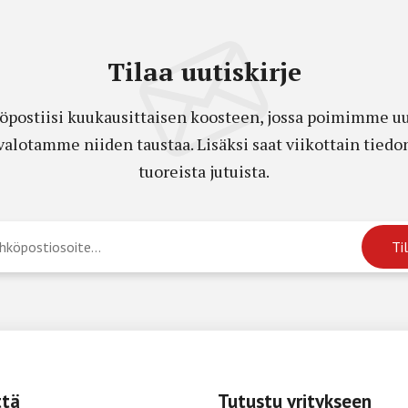
Tilaa uutiskirje
öpostiisi kuukausittaisen koosteen, jossa poimimme uut
a valotamme niiden taustaa. Lisäksi saat viikottain ti
tuoreista jutuista.
ttä
Tutustu yritykseen