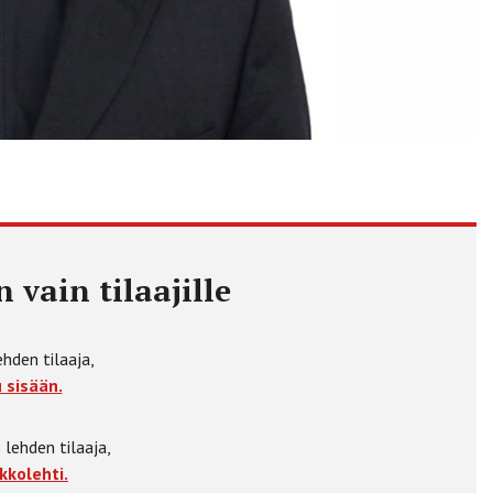
 vain tilaajille
ehden tilaaja,
 sisään.
 lehden tilaaja,
kkolehti.