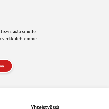
isvirrasta sinulle
edon verkkolehtemme
Yhteistyössä