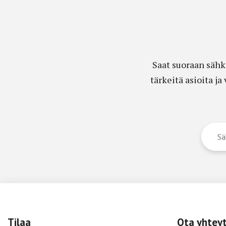
Saat suoraan sähk
tärkeitä asioita j
Tilaa
Ota yhtey