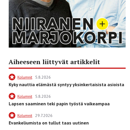
Aiheeseen liittyvät artikkelit
Kolumnit
5.8.2026
Kyky nauttia elämästä syntyy yksinkertaisista asioista
Kolumnit
5.8.2026
Lapsen saaminen teki papin työstä vaikeampaa
Kolumnit
29.7.2026
Evankeliumista on tullut taas uutinen