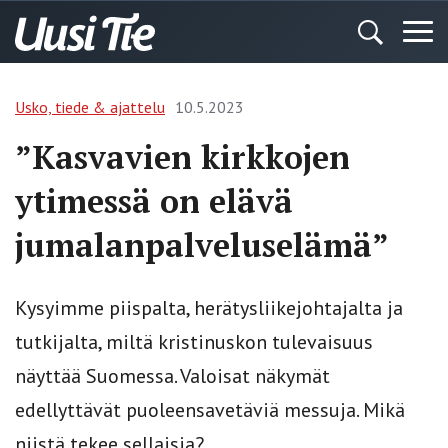
Usko, tiede & ajattelu
10.5.2023
”Kasvavien kirkkojen
ytimessä on elävä
jumalanpalveluselämä”
Kysyimme piispalta, herätysliikejohtajalta ja
tutkijalta, miltä kristinuskon tulevaisuus
näyttää Suomessa. Valoisat näkymät
edellyttävät puoleensavetäviä messuja. Mikä
niistä tekee sellaisia?