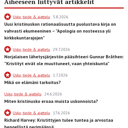
Aiheeseen liittyvät artikkelit
Usko, tiede & ajattelu
5.8.2026
Uusi kristinuskon rationaalisuutta puolustava kirja on
vahvasti ekumeeninen – ”Apologia on nosteessa yli
kirkkokuntarajojen”
Usko, tiede & ajattelu
29.7.2026
Norjalaisen lähetysjärjestön pääsihteeri Gunnar Bråthen:
”Kristityt eivät ole muuttuneet, vaan yhteiskunta”
Usko, tiede & ajattelu
1.7.2026
Mikä on elämäni tarkoitus?
Usko, tiede & ajattelu
24.6.2026
Miten kristinusko eroaa muista uskonnoista?
Usko, tiede & ajattelu
17.6.2026
Richard Harvey: Kristittyjen tulee tuntea ja arvostaa
hengellistä perimäänsä