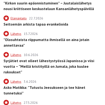
”Kirkon suurin epäonnistuminen” – Juutalaislähetys
nousi kriittiseen keskusteluun Kansanlähetyspäivillä
Elämäntaito
22.7.2026
Seitsemän arkista tapaa evankelioida
Lähetys
15.7.2026
”Olosuhteista riippumatta ihmisellä on aina jotain
annettavaa”
Lähetys
10.6.2026
Syrjätiet ovat olleet lähestystyössä Japanissa jo viisi
vuotta – ”Meillä kristityillä on Jumala, joka kuulee
rukoukset”
Lähetys
3.6.2026
Asko Matikka: ”Tutustu Jeesukseen ja tee hänet
tunnetuksi”
Lähetys
27.5.2026