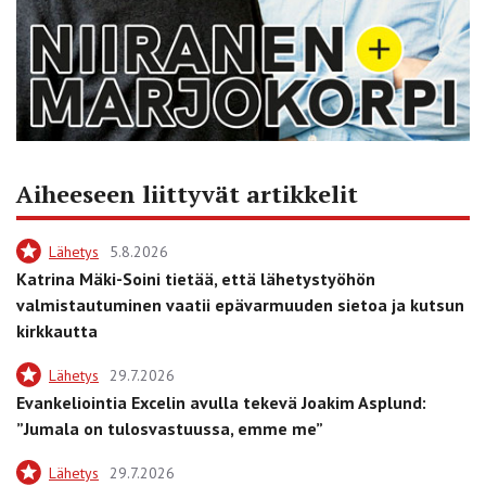
Aiheeseen liittyvät artikkelit
Lähetys
5.8.2026
Katrina Mäki-Soini tietää, että lähetystyöhön
valmistautuminen vaatii epävarmuuden sietoa ja kutsun
kirkkautta
Lähetys
29.7.2026
Evankeliointia Excelin avulla tekevä Joakim Asplund:
”Jumala on tulosvastuussa, emme me”
Lähetys
29.7.2026