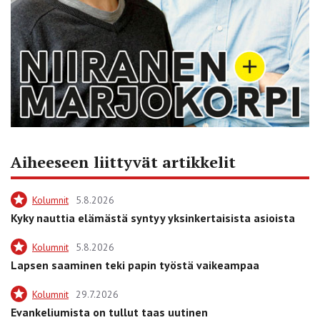
Aiheeseen liittyvät artikkelit
Kolumnit
5.8.2026
Kyky nauttia elämästä syntyy yksinkertaisista asioista
Kolumnit
5.8.2026
Lapsen saaminen teki papin työstä vaikeampaa
Kolumnit
29.7.2026
Evankeliumista on tullut taas uutinen