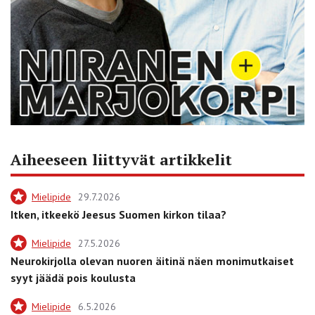
Aiheeseen liittyvät artikkelit
Mielipide
29.7.2026
Itken, itkeekö Jeesus Suomen kirkon tilaa?
Mielipide
27.5.2026
Neurokirjolla olevan nuoren äitinä näen monimutkaiset
syyt jäädä pois koulusta
Mielipide
6.5.2026