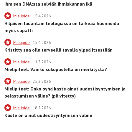
Ihmisen DNA:sta selviää ihmiskunnan ikä
Mielipide
15.4.2026
Hiljaisen lauantain teologiassa on tärkeää huomioida
myös sapatti
Mielipide
15.4.2026
Kristitty saa olla terveellä tavalla ylpeä itsestään
Mielipide
11.3.2026
Mielipiteet: Vainko sukupuolella on merkitystä?
Mielipide
25.2.2026
Mielipiteet: Onko pyhä kaste ainut uudestisyntymisen ja
pelastumisen väline? (päivitetty)
Mielipide
18.2.2026
Kaste on ainut uudestisyntymisen väline