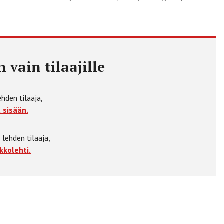
 vain tilaajille
ehden tilaaja,
 sisään.
 lehden tilaaja,
kkolehti.