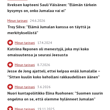
Ilveksen kapteeni Sauli Väisänen: ”Elämän tärkein
kysymys on, onko Jumalaa vai ei”
Minun tarinani
24.6.2026
Troy Silva: ”Elämä Jumalan kanssa on täyttä ja
merkityksellistä”
Minun tarinani
17.4.2024
Katriina Reponen oli menestyjä, joka myi koko
omaisuutensa ja seurasi Jeesusta
Minun tarinani
8.7.2026
Jesse de Jong ajatteli, ettei kelpaa enää Jumalalle –
”Sitten kuulin koko kehollani rakkaudellisen äänen”
Minun tarinani
3.6.2026
Nuori kuntapoliitikko Elina Ruohonen: ”Suomen suurin
ongelma on se, että olemme hylänneet Jumalan”
Minun tarinani
19.11.2025