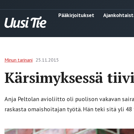
Pääkirjoitukset
Ajankohtaist
Minun tarinani
25.11.2015
Kärsimyksessä tiivi
Anja Peltolan avioliitto oli puolison vakavan sair
raskasta omaishoitajan työtä. Hän teki sitä yli 48