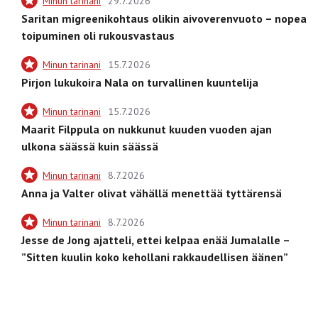
Minun tarinani
29.7.2026
Saritan migreenikohtaus olikin aivoverenvuoto – nopea
toipuminen oli rukousvastaus
Minun tarinani
15.7.2026
Pirjon lukukoira Nala on turvallinen kuuntelija
Minun tarinani
15.7.2026
Maarit Filppula on nukkunut kuuden vuoden ajan
ulkona säässä kuin säässä
Minun tarinani
8.7.2026
Anna ja Valter olivat vähällä menettää tyttärensä
Minun tarinani
8.7.2026
Jesse de Jong ajatteli, ettei kelpaa enää Jumalalle –
”Sitten kuulin koko kehollani rakkaudellisen äänen”