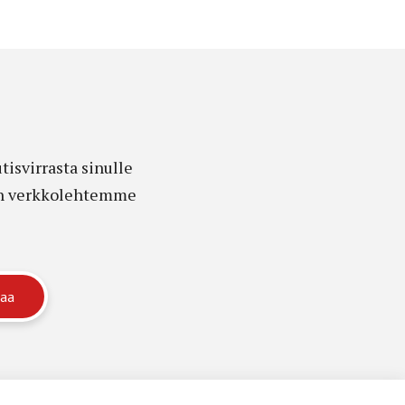
isvirrasta sinulle
edon verkkolehtemme