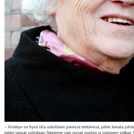
– Kristityn on hyvä olla uskollinen pienissä tehtävissä, joihin Jumala joh
miten langat solmitaan. Näemme vain nurjan puolen ja solmujen sotkun. 