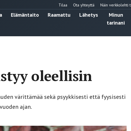
Tilaa
Ota yhteyttä
Näin verkkolehti t
a
Elämäntaito
Raamattu
Lähetys
Minun
tarinani
styy oleellisin
auden värittämää sekä psyykkisesti että fyysisesti
 vuoden ajan.