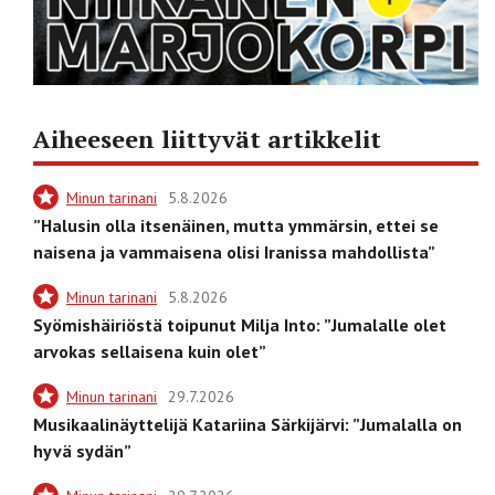
Aiheeseen liittyvät artikkelit
Minun tarinani
5.8.2026
”Halusin olla itsenäinen, mutta ymmärsin, ettei se
naisena ja vammaisena olisi Iranissa mahdollista”
Minun tarinani
5.8.2026
Syömishäiriöstä toipunut Milja Into: ”Jumalalle olet
arvokas sellaisena kuin olet”
Minun tarinani
29.7.2026
Musikaalinäyttelijä Katariina Särkijärvi: ”Jumalalla on
hyvä sydän”