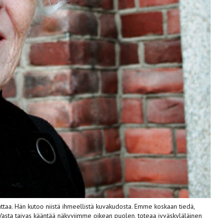
dattaa. Hän kutoo niistä ihmeellistä kuvakudosta. Emme koskaan tiedä,
Vasta taivas kääntää näkyviimme oikean puolen, toteaa jyväskyläläinen