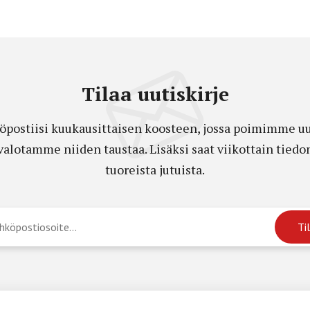
Tilaa uutiskirje
öpostiisi kuukausittaisen koosteen, jossa poimimme uut
a valotamme niiden taustaa. Lisäksi saat viikottain ti
tuoreista jutuista.