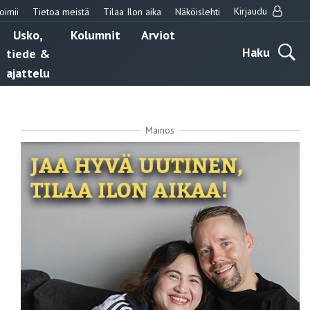
Kirjaudu
oimii
Tietoa meistä
Tilaa Ilon aika
Näköislehti
Usko,
Kolumnit
Arviot
Haku
tiede &
ajattelu
Mainos