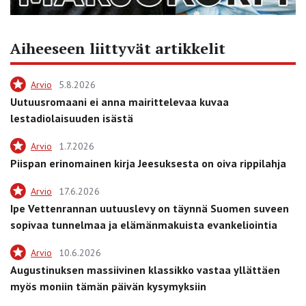
Aiheeseen liittyvät artikkelit
Arvio
5.8.2026
Uutuusromaani ei anna mairittelevaa kuvaa
lestadiolaisuuden isästä
Arvio
1.7.2026
Piispan erinomainen kirja Jeesuksesta on oiva rippilahja
Arvio
17.6.2026
Ipe Vettenrannan uutuuslevy on täynnä Suomen suveen
sopivaa tunnelmaa ja elämänmakuista evankeliointia
Arvio
10.6.2026
Augustinuksen massiivinen klassikko vastaa yllättäen
myös moniin tämän päivän kysymyksiin