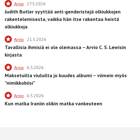
Arvio
27.5.2026
Judith Butler syyttää anti-genderistejä olkiukkojen
rakentelemisesta, vaikka hän itse rakentaa heistä
olkiukkoja
Arvio
21.5.2026
Tavallisia ihmisiä ei ole olemassa – Arvio C. S. Lewisin
kirjasta
Arvio
6.5.2026
Maksetuilta viuluilta jo kuudes albumi – viimein myös
”nimikkobiisi”
Arvio
6.5.2026
Kun matka Iraniin olikin matka vankeuteen