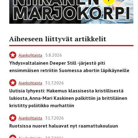
Aiheeseen liittyvät artikkelit
Ajankohtaista
5.8.2026
Yhdysvaltalainen Deeper Still -järjestö piti
ensimmäisen retriitin Suomessa abortin läpikäyneille
Ajankohtaista
31.7.2026
Uutisia lyhyesti: Hakemus klassisesta kristillisestä
lukiosta, Anna-Mari Kaskinen palkittiin ja brittiläinen
kristitty poliitikko murhattiin
Ajankohtaista
31.7.2026
Ruotsissa nuoret haluavat nyt raamattukouluun