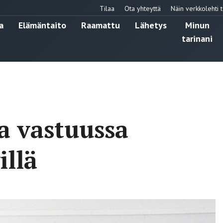
Tilaa
Ota yhteyttä
Näin verkkolehti t
a
Elämäntaito
Raamattu
Lähetys
Minun
tarinani
a vastuussa
illä