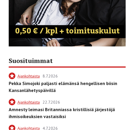
Suosituimmat
Ajankohtaista
8.7.2026
Pekka Simojoki paljasti elämänsä hengellisen biisin
Kansanlähetyspäivillä
Ajankohtaista
22.7.2026
Amnesty leimasi Britanniassa kristillisiä järjestöjä
ihmisoikeuksien vastaisiksi
Ajankohtaista
4.7.2026