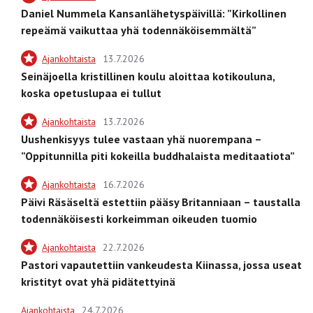
Daniel Nummela Kansanlähetyspäivillä: ”Kirkollinen
repeämä vaikuttaa yhä todennäköisemmältä”
Ajankohtaista
13.7.2026
Seinäjoella kristillinen koulu aloittaa kotikouluna,
koska opetuslupaa ei tullut
Ajankohtaista
13.7.2026
Uushenkisyys tulee vastaan yhä nuorempana –
”Oppitunnilla piti kokeilla buddhalaista meditaatiota”
Ajankohtaista
16.7.2026
Päivi Räsäseltä estettiin pääsy Britanniaan – taustalla
todennäköisesti korkeimman oikeuden tuomio
Ajankohtaista
22.7.2026
Pastori vapautettiin vankeudesta Kiinassa, jossa useat
kristityt ovat yhä pidätettyinä
Ajankohtaista
24.7.2026