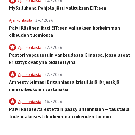
Ajankohtaista
30.7.2026
Myös Juhana Pohjola jätti valituksen EIT:een
Ajankohtaista
24.7.2026
Päivi Räsänen jätti EIT:een valituksen korkeimman
oikeuden tuomiosta
Ajankohtaista
22.7.2026
Pastori vapautettiin vankeudesta Kiinassa, jossa useat
kristityt ovat yhä pidätettyinä
Ajankohtaista
22.7.2026
Amnesty leimasi Britanniassa kristillisiä järjestöjä
ihmisoikeuksien vastaisiksi
Ajankohtaista
16.7.2026
Päivi Räsäseltä estettiin pääsy Britanniaan – taustalla
todennäköisesti korkeimman oikeuden tuomio