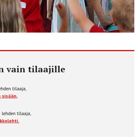
 vain tilaajille
ehden tilaaja,
 sisään.
 lehden tilaaja,
kkolehti.