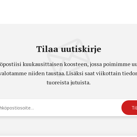
Tilaa uutiskirje
öpostiisi kuukausittaisen koosteen, jossa poimimme uut
a valotamme niiden taustaa. Lisäksi saat viikottain ti
tuoreista jutuista.