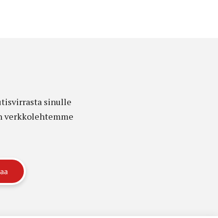
isvirrasta sinulle
edon verkkolehtemme