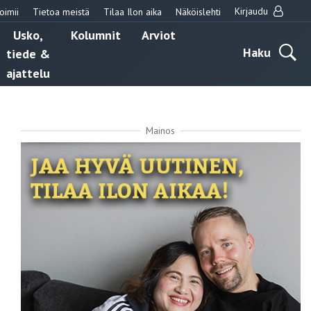
Kirjaudu
oimii
Tietoa meistä
Tilaa Ilon aika
Näköislehti
Usko,
Kolumnit
Arviot
Haku
tiede &
ajattelu
Mainos