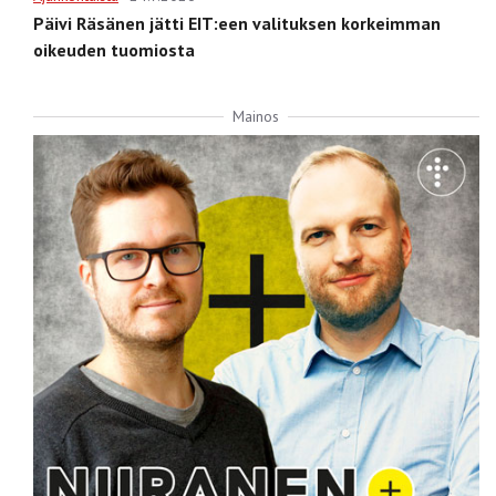
Päivi Räsänen jätti EIT:een valituksen korkeimman
oikeuden tuomiosta
Mainos