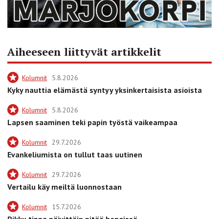
Aiheeseen liittyvät artikkelit
Kolumnit
5.8.2026
Kyky nauttia elämästä syntyy yksinkertaisista asioista
Kolumnit
5.8.2026
Lapsen saaminen teki papin työstä vaikeampaa
Kolumnit
29.7.2026
Evankeliumista on tullut taas uutinen
Kolumnit
29.7.2026
Vertailu käy meiltä luonnostaan
Kolumnit
15.7.2026
Pikku tippa päivittäin pitää hengissä