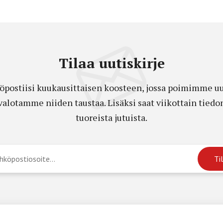
Tilaa uutiskirje
öpostiisi kuukausittaisen koosteen, jossa poimimme uut
a valotamme niiden taustaa. Lisäksi saat viikottain ti
tuoreista jutuista.