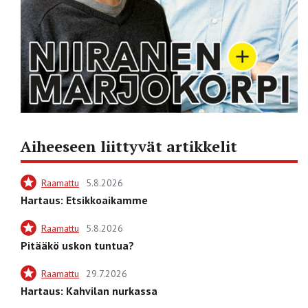
Aiheeseen liittyvät artikkelit
Raamattu
5.8.2026
Hartaus: Etsikkoaikamme
Raamattu
5.8.2026
Pitääkö uskon tuntua?
Raamattu
29.7.2026
Hartaus: Kahvilan nurkassa