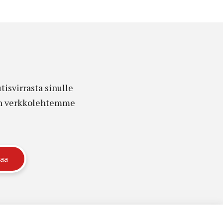
isvirrasta sinulle
edon verkkolehtemme