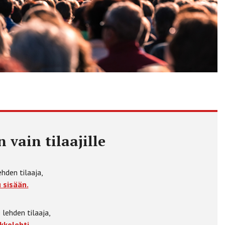
 vain tilaajille
ehden tilaaja,
 sisään.
 lehden tilaaja,
kkolehti.