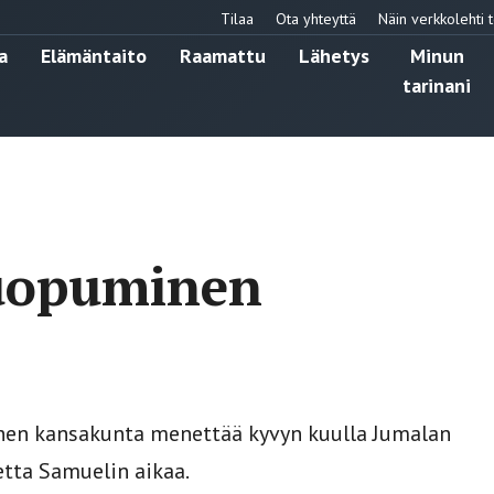
Tilaa
Ota yhteyttä
Näin verkkolehti t
a
Elämäntaito
Raamattu
Lähetys
Minun
tarinani
luopuminen
inen kansakunta menettää kyvyn kuulla Jumalan
etta Samuelin aikaa.