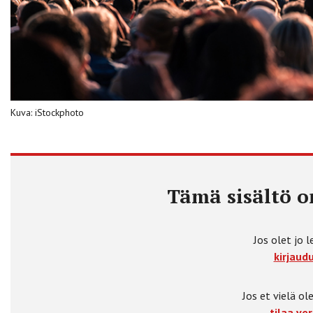
Kuva: iStockphoto
Tämä sisältö on
Jos olet jo l
kirjaudu
Jos et vielä ole
tilaa ver