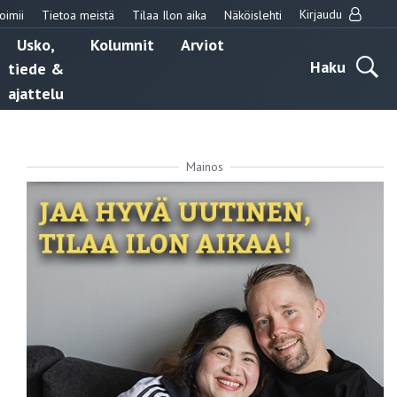
Kirjaudu
oimii
Tietoa meistä
Tilaa Ilon aika
Näköislehti
Usko,
Kolumnit
Arviot
Haku
tiede &
ajattelu
Mainos