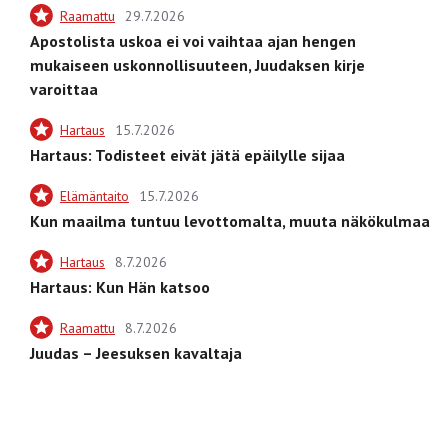
Raamattu
29.7.2026
Apostolista uskoa ei voi vaihtaa ajan hengen
mukaiseen uskonnollisuuteen, Juudaksen kirje
varoittaa
Hartaus
15.7.2026
Hartaus: Todisteet eivät jätä epäilylle sijaa
Elämäntaito
15.7.2026
Kun maailma tuntuu levottomalta, muuta näkökulmaa
Hartaus
8.7.2026
Hartaus: Kun Hän katsoo
Raamattu
8.7.2026
Juudas – Jeesuksen kavaltaja