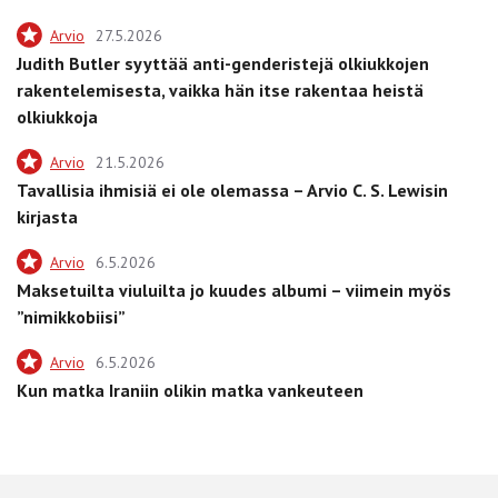
Arvio
27.5.2026
Judith Butler syyttää anti-genderistejä olkiukkojen
rakentelemisesta, vaikka hän itse rakentaa heistä
olkiukkoja
Arvio
21.5.2026
Tavallisia ihmisiä ei ole olemassa – Arvio C. S. Lewisin
kirjasta
Arvio
6.5.2026
Maksetuilta viuluilta jo kuudes albumi – viimein myös
”nimikkobiisi”
Arvio
6.5.2026
Kun matka Iraniin olikin matka vankeuteen