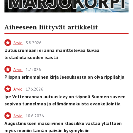
Aiheeseen liittyvät artikkelit
Arvio
5.8.2026
Uutuusromaani ei anna mairittelevaa kuvaa
lestadiolaisuuden isästä
Arvio
1.7.2026
Piispan erinomainen kirja Jeesuksesta on oiva rippilahja
Arvio
17.6.2026
Ipe Vettenrannan uutuuslevy on täynnä Suomen suveen
sopivaa tunnelmaa ja elämänmakuista evankeliointia
Arvio
10.6.2026
Augustinuksen massiivinen klassikko vastaa yllättäen
myös moniin tämän päivän kysymyksiin