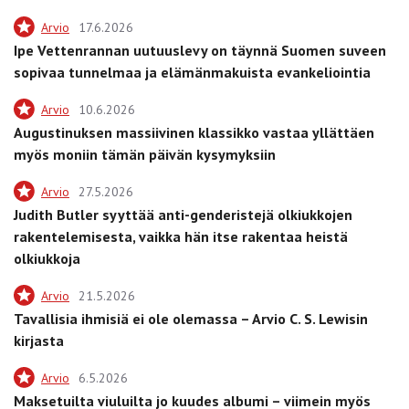
Arvio
17.6.2026
Ipe Vettenrannan uutuuslevy on täynnä Suomen suveen
sopivaa tunnelmaa ja elämänmakuista evankeliointia
Arvio
10.6.2026
Augustinuksen massiivinen klassikko vastaa yllättäen
myös moniin tämän päivän kysymyksiin
Arvio
27.5.2026
Judith Butler syyttää anti-genderistejä olkiukkojen
rakentelemisesta, vaikka hän itse rakentaa heistä
olkiukkoja
Arvio
21.5.2026
Tavallisia ihmisiä ei ole olemassa – Arvio C. S. Lewisin
kirjasta
Arvio
6.5.2026
Maksetuilta viuluilta jo kuudes albumi – viimein myös