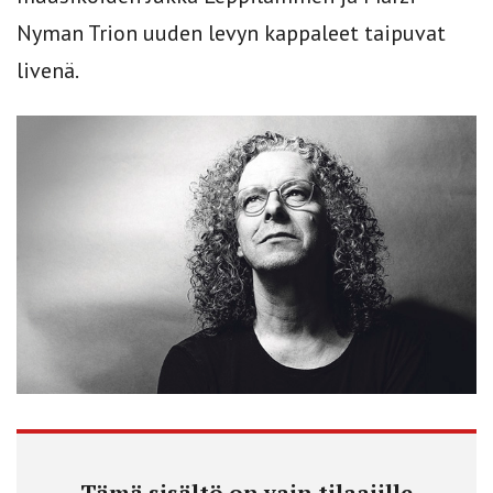
Nyman Trion uuden levyn kappaleet taipuvat
livenä.
Tämä sisältö on vain tilaajille