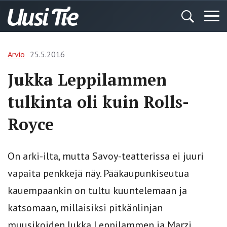
Arvio
25.5.2016
Jukka Leppilammen
tulkinta oli kuin Rolls-
Royce
On arki-ilta, mutta Savoy-teatterissa ei juuri
vapaita penkkejä näy. Pääkaupunkiseutua
kauempaankin on tultu kuuntelemaan ja
katsomaan, millaisiksi pitkänlinjan
muusikoiden Jukka Leppilammen ja Marzi