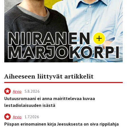
Aiheeseen liittyvät artikkelit
Arvio
5.8.2026
Uutuusromaani ei anna mairittelevaa kuvaa
lestadiolaisuuden isästä
Arvio
1.7.2026
Piispan erinomainen kirja Jeesuksesta on oiva rippilahja