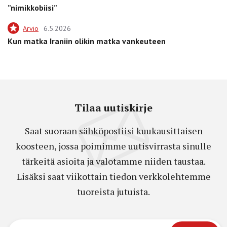
”nimikkobiisi”
Arvio
6.5.2026
Kun matka Iraniin olikin matka vankeuteen
Tilaa uutiskirje
Saat suoraan sähköpostiisi kuukausittaisen
koosteen, jossa poimimme uutisvirrasta sinulle
tärkeitä asioita ja valotamme niiden taustaa.
Lisäksi saat viikottain tiedon verkkolehtemme
tuoreista jutuista.