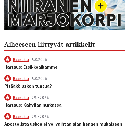
Aiheeseen liittyvät artikkelit
Raamattu
5.8.2026
Hartaus: Etsikkoaikamme
Raamattu
5.8.2026
Pitääkö uskon tuntua?
Raamattu
29.7.2026
Hartaus: Kahvilan nurkassa
Raamattu
29.7.2026
Apostolista uskoa ei voi vaihtaa ajan hengen mukaiseen