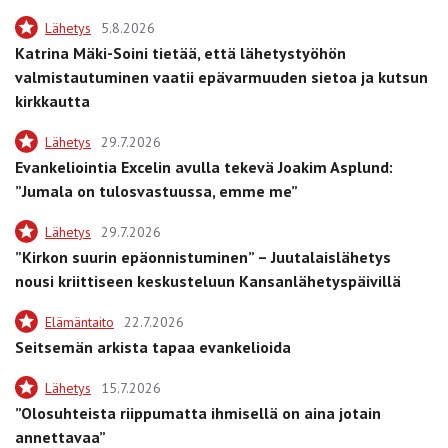
Lähetys
5.8.2026
Katrina Mäki-Soini tietää, että lähetystyöhön
valmistautuminen vaatii epävarmuuden sietoa ja kutsun
kirkkautta
Lähetys
29.7.2026
Evankeliointia Excelin avulla tekevä Joakim Asplund:
”Jumala on tulosvastuussa, emme me”
Lähetys
29.7.2026
”Kirkon suurin epäonnistuminen” – Juutalaislähetys
nousi kriittiseen keskusteluun Kansanlähetyspäivillä
Elämäntaito
22.7.2026
Seitsemän arkista tapaa evankelioida
Lähetys
15.7.2026
”Olosuhteista riippumatta ihmisellä on aina jotain
annettavaa”