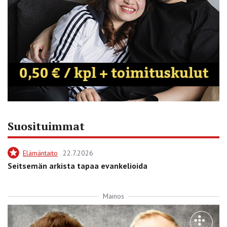
Suosituimmat
Elämäntaito
22.7.2026
Seitsemän arkista tapaa evankelioida
Mainos