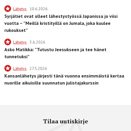
Lähetys
10.6.2026
Syrjätiet ovat olleet lähestystyössä Japanissa jo viisi
vuotta – ”Meillä kristityillä on Jumala, joka kuulee
rukoukset”
Lähetys
3.6.2026
Asko Matikka: ”Tutustu Jeesukseen ja tee hänet
tunnetuksi”
Lähetys
27.5.2026
Kansanlähetys järjesti tänä vuonna ensimmäistä kertaa
nuorille aikuisille suunnatun julistajakurssin
Tilaa uutiskirje