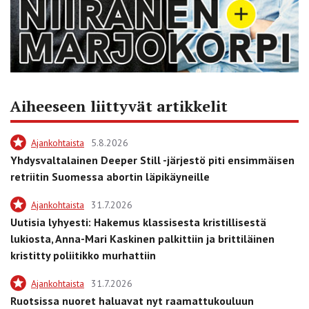
Aiheeseen liittyvät artikkelit
Ajankohtaista
5.8.2026
Yhdysvaltalainen Deeper Still -järjestö piti ensimmäisen
retriitin Suomessa abortin läpikäyneille
Ajankohtaista
31.7.2026
Uutisia lyhyesti: Hakemus klassisesta kristillisestä
lukiosta, Anna-Mari Kaskinen palkittiin ja brittiläinen
kristitty poliitikko murhattiin
Ajankohtaista
31.7.2026
Ruotsissa nuoret haluavat nyt raamattukouluun