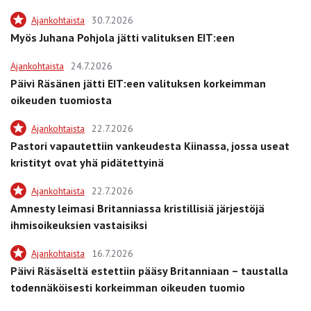
Ajankohtaista
30.7.2026
Myös Juhana Pohjola jätti valituksen EIT:een
Ajankohtaista
24.7.2026
Päivi Räsänen jätti EIT:een valituksen korkeimman
oikeuden tuomiosta
Ajankohtaista
22.7.2026
Pastori vapautettiin vankeudesta Kiinassa, jossa useat
kristityt ovat yhä pidätettyinä
Ajankohtaista
22.7.2026
Amnesty leimasi Britanniassa kristillisiä järjestöjä
ihmisoikeuksien vastaisiksi
Ajankohtaista
16.7.2026
Päivi Räsäseltä estettiin pääsy Britanniaan – taustalla
todennäköisesti korkeimman oikeuden tuomio