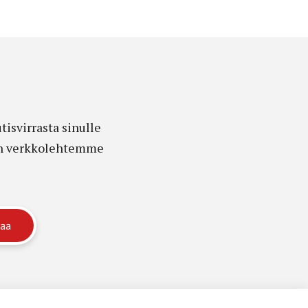
isvirrasta sinulle
edon verkkolehtemme