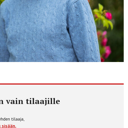
 vain tilaajille
ehden tilaaja,
 sisään.