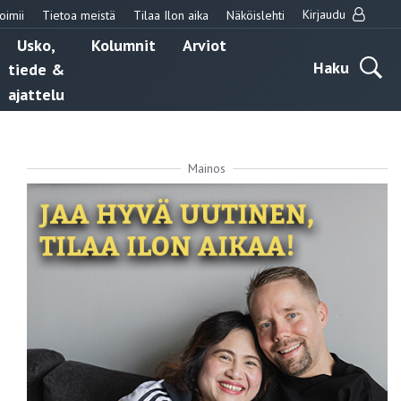
Kirjaudu
oimii
Tietoa meistä
Tilaa Ilon aika
Näköislehti
Usko,
Kolumnit
Arviot
Haku
tiede &
ajattelu
Mainos