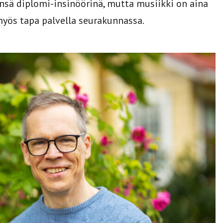
nsä diplomi-insinöörinä, mutta musiikki on aina
myös tapa palvella seurakunnassa.