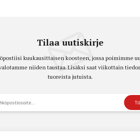
Tilaa uutiskirje
öpostiisi kuukausittaisen koosteen, jossa poimimme uut
a valotamme niiden taustaa. Lisäksi saat viikottain ti
tuoreista jutuista.