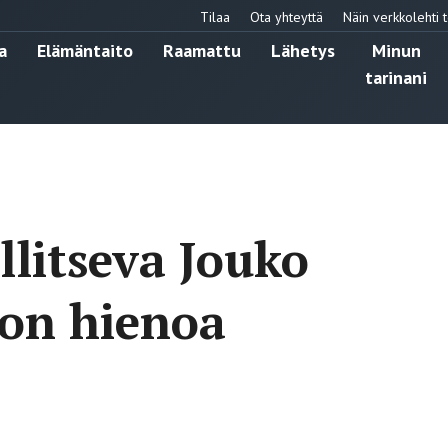
Tilaa
Ota yhteyttä
Näin verkkolehti t
a
Elämäntaito
Raamattu
Lähetys
Minun
tarinani
llitseva Jouko
 on hienoa