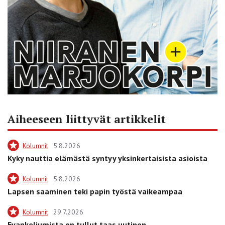
Aiheeseen liittyvät artikkelit
Kolumnit
5.8.2026
Kyky nauttia elämästä syntyy yksinkertaisista asioista
Kolumnit
5.8.2026
Lapsen saaminen teki papin työstä vaikeampaa
Kolumnit
29.7.2026
Evankeliumista on tullut taas uutinen