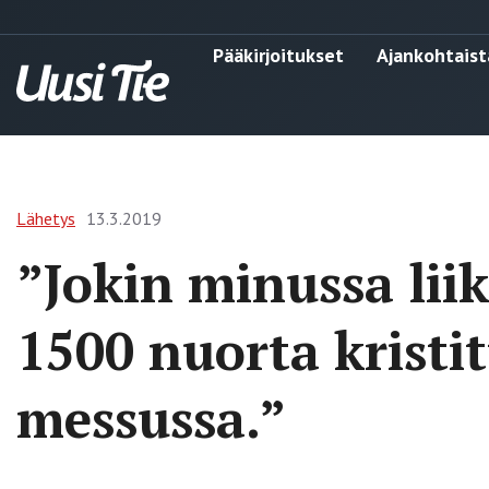
Pääkirjoitukset
Ajankohtaist
Lähetys
13.3.2019
”Jokin minussa lii
1500 nuorta kristi
messussa.”