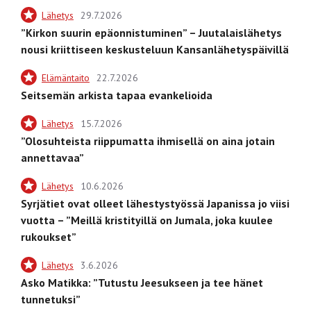
Lähetys
29.7.2026
”Kirkon suurin epäonnistuminen” – Juutalaislähetys
nousi kriittiseen keskusteluun Kansanlähetyspäivillä
Elämäntaito
22.7.2026
Seitsemän arkista tapaa evankelioida
Lähetys
15.7.2026
”Olosuhteista riippumatta ihmisellä on aina jotain
annettavaa”
Lähetys
10.6.2026
Syrjätiet ovat olleet lähestystyössä Japanissa jo viisi
vuotta – ”Meillä kristityillä on Jumala, joka kuulee
rukoukset”
Lähetys
3.6.2026
Asko Matikka: ”Tutustu Jeesukseen ja tee hänet
tunnetuksi”