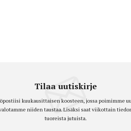
Tilaa uutiskirje
öpostiisi kuukausittaisen koosteen, jossa poimimme uut
a valotamme niiden taustaa. Lisäksi saat viikottain ti
tuoreista jutuista.