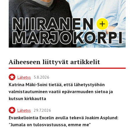
Aiheeseen liittyvät artikkelit
Lähetys
5.8.2026
Katrina Mäki-Soini tietää, että lähetystyöhön
valmistautuminen vaatii epävarmuuden sietoa ja
kutsun kirkkautta
Lähetys
29.7.2026
Evankeliointia Excelin avulla tekevä Joakim Asplund:
”Jumala on tulosvastuussa, emme me”