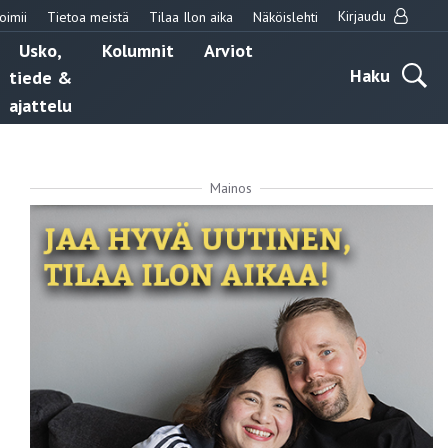
Kirjaudu
oimii
Tietoa meistä
Tilaa Ilon aika
Näköislehti
Usko,
Kolumnit
Arviot
Haku
tiede &
ajattelu
Mainos