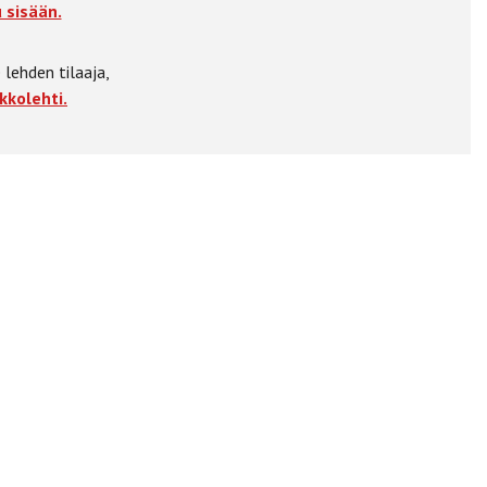
 sisään.
 lehden tilaaja,
kkolehti.