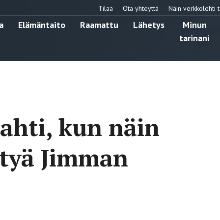
Tilaa
Ota yhteyttä
Näin verkkolehti t
a
Elämäntaito
Raamattu
Lähetys
Minun
tarinani
kahti, kun näin
ttyä Jimman