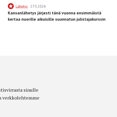
Lähetys
27.5.2026
Kansanlähetys järjesti tänä vuonna ensimmäistä
kertaa nuorille aikuisille suunnatun julistajakurssin
isvirrasta sinulle
edon verkkolehtemme