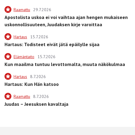
Raamattu
29.7.2026
Apostolista uskoa ei voi vaihtaa ajan hengen mukaiseen
uskonnollisuuteen, Juudaksen kirje varoittaa
Hartaus
15.7.2026
Hartaus: Todisteet eivät jätä epäilylle sijaa
Elämäntaito
15.7.2026
Kun maailma tuntuu levottomalta, muuta näkökulmaa
Hartaus
8.7.2026
Hartaus: Kun Hän katsoo
Raamattu
8.7.2026
Juudas – Jeesuksen kavaltaja