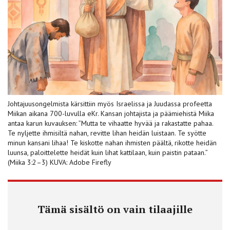
Johtajuusongelmista kärsittiin myös Israelissa ja Juudassa profeetta
Miikan aikana 700-luvulla eKr. Kansan johtajista ja päämiehistä Miika
antaa karun kuvauksen: ”Mutta te vihaatte hyvää ja rakastatte pahaa.
Te nyljette ihmisiltä nahan, revitte lihan heidän luistaan. Te syötte
minun kansani lihaa! Te kiskotte nahan ihmisten päältä, rikotte heidän
luunsa, paloittelette heidät kuin lihat kattilaan, kuin paistin pataan.”
(Miika 3:2–3) KUVA: Adobe Firefly
Tämä sisältö on vain tilaajille