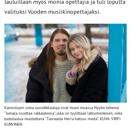
lauluillaan myös monia opettajia ja tuli lopulta
valituksi Vuoden musiikinopettajaksi.
Kannistojen omia suosikkilauluja ovat muun muassa Nyytin tekemä
”Jumala osoittaa rakkautensa”, joka on tyyliltään latinohenkinen, sekä
tuutulaulua muistuttava ”Taivaasta Herra katsoo meitä”. KUVA: VIRPI
KURVINEN