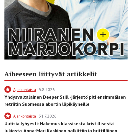
Aiheeseen liittyvät artikkelit
Ajankohtaista
5.8.2026
Yhdysvaltalainen Deeper Still -järjestö piti ensimmäisen
retriitin Suomessa abortin läpikäyneille
Ajankohtaista
31.7.2026
Uutisia lyhyesti: Hakemus klassisesta kristillisestä
lukiosta, Anna-Mari Kaskinen palkittiin ja brittiläinen