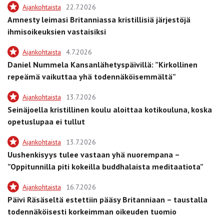
Ajankohtaista
22.7.2026
Amnesty leimasi Britanniassa kristillisiä järjestöjä
ihmisoikeuksien vastaisiksi
Ajankohtaista
4.7.2026
Daniel Nummela Kansanlähetyspäivillä: ”Kirkollinen
repeämä vaikuttaa yhä todennäköisemmältä”
Ajankohtaista
13.7.2026
Seinäjoella kristillinen koulu aloittaa kotikouluna, koska
opetuslupaa ei tullut
Ajankohtaista
13.7.2026
Uushenkisyys tulee vastaan yhä nuorempana –
”Oppitunnilla piti kokeilla buddhalaista meditaatiota”
Ajankohtaista
16.7.2026
Päivi Räsäseltä estettiin pääsy Britanniaan – taustalla
todennäköisesti korkeimman oikeuden tuomio