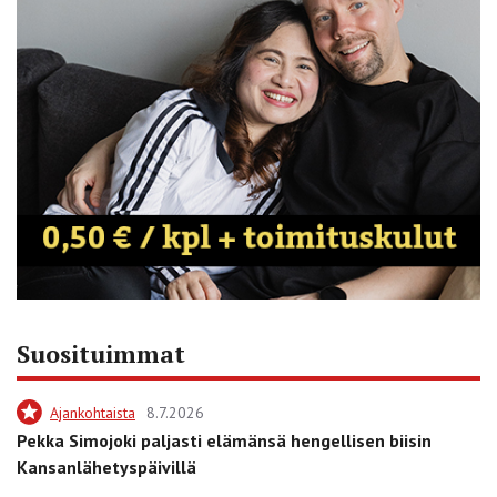
Suosituimmat
Ajankohtaista
8.7.2026
Pekka Simojoki paljasti elämänsä hengellisen biisin
Kansanlähetyspäivillä