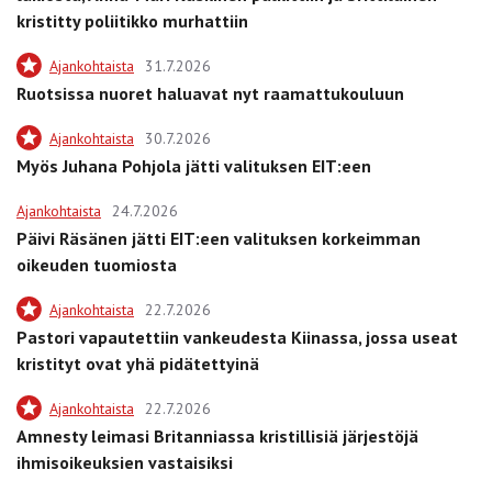
kristitty poliitikko murhattiin
Ajankohtaista
31.7.2026
Ruotsissa nuoret haluavat nyt raamattukouluun
Ajankohtaista
30.7.2026
Myös Juhana Pohjola jätti valituksen EIT:een
Ajankohtaista
24.7.2026
Päivi Räsänen jätti EIT:een valituksen korkeimman
oikeuden tuomiosta
Ajankohtaista
22.7.2026
Pastori vapautettiin vankeudesta Kiinassa, jossa useat
kristityt ovat yhä pidätettyinä
Ajankohtaista
22.7.2026
Amnesty leimasi Britanniassa kristillisiä järjestöjä
ihmisoikeuksien vastaisiksi