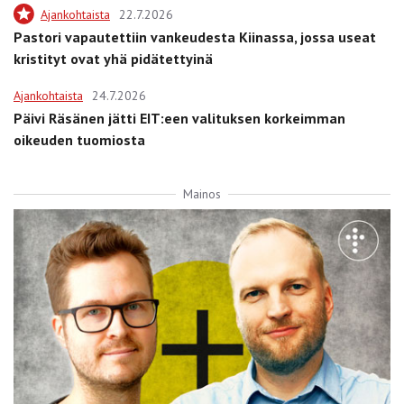
Ajankohtaista
22.7.2026
Pastori vapautettiin vankeudesta Kiinassa, jossa useat
kristityt ovat yhä pidätettyinä
Ajankohtaista
24.7.2026
Päivi Räsänen jätti EIT:een valituksen korkeimman
oikeuden tuomiosta
Mainos