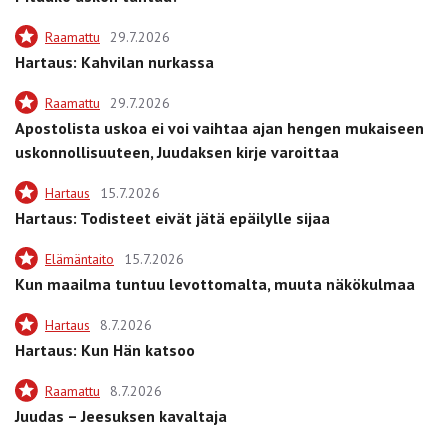
Raamattu
29.7.2026
Hartaus: Kahvilan nurkassa
Raamattu
29.7.2026
Apostolista uskoa ei voi vaihtaa ajan hengen mukaiseen
uskonnollisuuteen, Juudaksen kirje varoittaa
Hartaus
15.7.2026
Hartaus: Todisteet eivät jätä epäilylle sijaa
Elämäntaito
15.7.2026
Kun maailma tuntuu levottomalta, muuta näkökulmaa
Hartaus
8.7.2026
Hartaus: Kun Hän katsoo
Raamattu
8.7.2026
Juudas – Jeesuksen kavaltaja