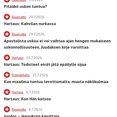
Pitääkö uskon tuntua?
Raamattu
29.7.2026
Hartaus: Kahvilan nurkassa
Raamattu
29.7.2026
Apostolista uskoa ei voi vaihtaa ajan hengen mukaiseen
uskonnollisuuteen, Juudaksen kirje varoittaa
Hartaus
15.7.2026
Hartaus: Todisteet eivät jätä epäilylle sijaa
Elämäntaito
15.7.2026
Kun maailma tuntuu levottomalta, muuta näkökulmaa
Hartaus
8.7.2026
Hartaus: Kun Hän katsoo
Raamattu
8.7.2026
Juudas – Jeesuksen kavaltaja