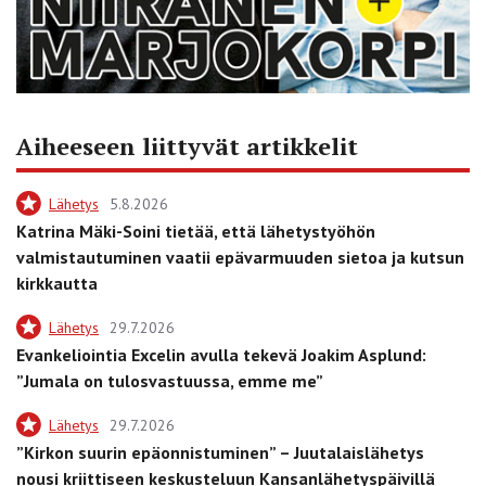
Aiheeseen liittyvät artikkelit
Lähetys
5.8.2026
Katrina Mäki-Soini tietää, että lähetystyöhön
valmistautuminen vaatii epävarmuuden sietoa ja kutsun
kirkkautta
Lähetys
29.7.2026
Evankeliointia Excelin avulla tekevä Joakim Asplund:
”Jumala on tulosvastuussa, emme me”
Lähetys
29.7.2026
”Kirkon suurin epäonnistuminen” – Juutalaislähetys
nousi kriittiseen keskusteluun Kansanlähetyspäivillä