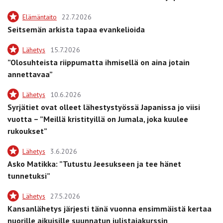
Elämäntaito
22.7.2026
Seitsemän arkista tapaa evankelioida
Lähetys
15.7.2026
”Olosuhteista riippumatta ihmisellä on aina jotain
annettavaa”
Lähetys
10.6.2026
Syrjätiet ovat olleet lähestystyössä Japanissa jo viisi
vuotta – ”Meillä kristityillä on Jumala, joka kuulee
rukoukset”
Lähetys
3.6.2026
Asko Matikka: ”Tutustu Jeesukseen ja tee hänet
tunnetuksi”
Lähetys
27.5.2026
Kansanlähetys järjesti tänä vuonna ensimmäistä kertaa
nuorille aikuisille suunnatun julistajakurssin