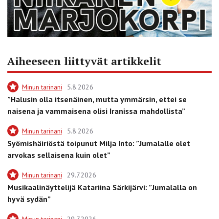
Aiheeseen liittyvät artikkelit
Minun tarinani
5.8.2026
”Halusin olla itsenäinen, mutta ymmärsin, ettei se
naisena ja vammaisena olisi Iranissa mahdollista”
Minun tarinani
5.8.2026
Syömishäiriöstä toipunut Milja Into: ”Jumalalle olet
arvokas sellaisena kuin olet”
Minun tarinani
29.7.2026
Musikaalinäyttelijä Katariina Särkijärvi: ”Jumalalla on
hyvä sydän”
Minun tarinani
29.7.2026