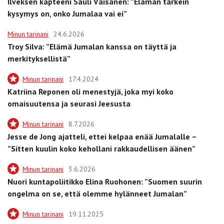
Ilveksen kapteeni Sauli Väisänen: ”Elämän tärkein
kysymys on, onko Jumalaa vai ei”
Minun tarinani
24.6.2026
Troy Silva: ”Elämä Jumalan kanssa on täyttä ja
merkityksellistä”
Minun tarinani
17.4.2024
Katriina Reponen oli menestyjä, joka myi koko
omaisuutensa ja seurasi Jeesusta
Minun tarinani
8.7.2026
Jesse de Jong ajatteli, ettei kelpaa enää Jumalalle –
”Sitten kuulin koko kehollani rakkaudellisen äänen”
Minun tarinani
3.6.2026
Nuori kuntapoliitikko Elina Ruohonen: ”Suomen suurin
ongelma on se, että olemme hylänneet Jumalan”
Minun tarinani
19.11.2025