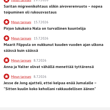
Saritan migreenikohtaus olikin aivoverenvuoto – nopea
toipuminen oli rukousvastaus
Minun tarinani
15.7.2026
Pirjon lukukoira Nala on turvallinen kuuntelija
Minun tarinani
15.7.2026
Maarit Filppula on nukkunut kuuden vuoden ajan ulkona
säässä kuin säässä
Minun tarinani
8.7.2026
Anna ja Valter olivat vähällä menettää tyttärensä
Minun tarinani
8.7.2026
Jesse de Jong ajatteli, ettei kelpaa enää Jumalalle –
”Sitten kuulin koko kehollani rakkaudellisen äänen”