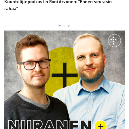
Kuuntelija-podcastin Roni Arvonen: ”Ennen seurasin
rahaa”
Mainos