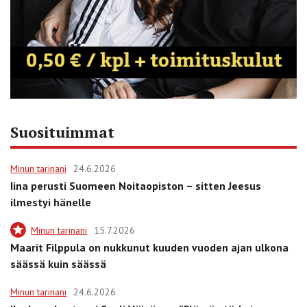
Suosituimmat
Minun tarinani
24.6.2026
Iina perusti Suomeen Noitaopiston – sitten Jeesus
ilmestyi hänelle
Minun tarinani
15.7.2026
Maarit Filppula on nukkunut kuuden vuoden ajan ulkona
säässä kuin säässä
Minun tarinani
24.6.2026