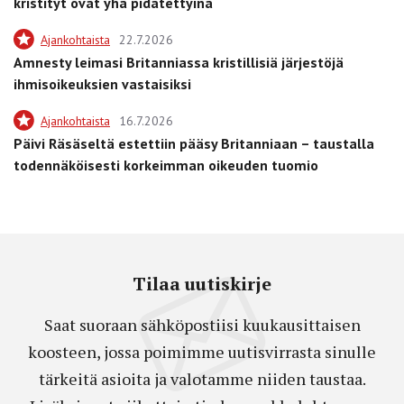
kristityt ovat yhä pidätettyinä
Ajankohtaista
22.7.2026
Amnesty leimasi Britanniassa kristillisiä järjestöjä
ihmisoikeuksien vastaisiksi
Ajankohtaista
16.7.2026
Päivi Räsäseltä estettiin pääsy Britanniaan – taustalla
todennäköisesti korkeimman oikeuden tuomio
Tilaa uutiskirje
Saat suoraan sähköpostiisi kuukausittaisen
koosteen, jossa poimimme uutisvirrasta sinulle
tärkeitä asioita ja valotamme niiden taustaa.