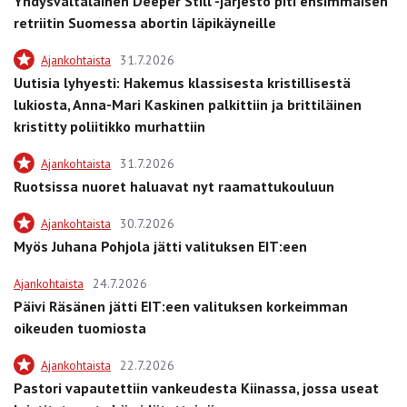
Yhdysvaltalainen Deeper Still -järjestö piti ensimmäisen
retriitin Suomessa abortin läpikäyneille
Ajankohtaista
31.7.2026
Uutisia lyhyesti: Hakemus klassisesta kristillisestä
lukiosta, Anna-Mari Kaskinen palkittiin ja brittiläinen
kristitty poliitikko murhattiin
Ajankohtaista
31.7.2026
Ruotsissa nuoret haluavat nyt raamattukouluun
Ajankohtaista
30.7.2026
Myös Juhana Pohjola jätti valituksen EIT:een
Ajankohtaista
24.7.2026
Päivi Räsänen jätti EIT:een valituksen korkeimman
oikeuden tuomiosta
Ajankohtaista
22.7.2026
Pastori vapautettiin vankeudesta Kiinassa, jossa useat