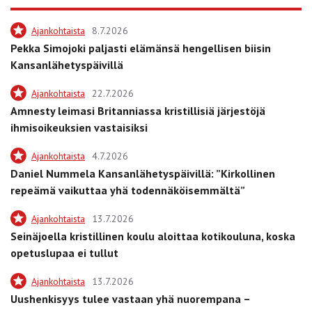
Ajankohtaista
8.7.2026
Pekka Simojoki paljasti elämänsä hengellisen biisin
Kansanlähetyspäivillä
Ajankohtaista
22.7.2026
Amnesty leimasi Britanniassa kristillisiä järjestöjä
ihmisoikeuksien vastaisiksi
Ajankohtaista
4.7.2026
Daniel Nummela Kansanlähetyspäivillä: ”Kirkollinen
repeämä vaikuttaa yhä todennäköisemmältä”
Ajankohtaista
13.7.2026
Seinäjoella kristillinen koulu aloittaa kotikouluna, koska
opetuslupaa ei tullut
Ajankohtaista
13.7.2026
Uushenkisyys tulee vastaan yhä nuorempana –