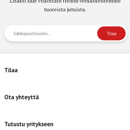
Lisäksi saat viikottain tiedon verkkolehtemme
tuoreista jutuista.
Tilaa
Ota yhteyttä
Tutustu yritykseen