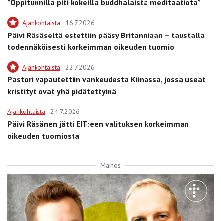
”Oppitunnilla piti kokeilla buddhalaista meditaatiota”
Ajankohtaista
16.7.2026
Päivi Räsäseltä estettiin pääsy Britanniaan – taustalla
todennäköisesti korkeimman oikeuden tuomio
Ajankohtaista
22.7.2026
Pastori vapautettiin vankeudesta Kiinassa, jossa useat
kristityt ovat yhä pidätettyinä
Ajankohtaista
24.7.2026
Päivi Räsänen jätti EIT:een valituksen korkeimman
oikeuden tuomiosta
Mainos