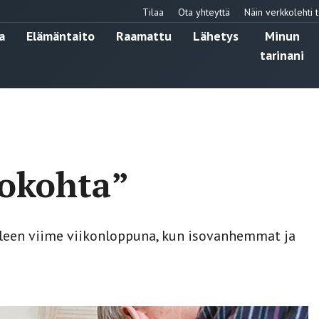
Tilaa
Ota yhteyttä
Näin verkkolehti t
a
Elämäntaito
Raamattu
Lähetys
Minun
tarinani
hokohta”
lleen viime viikonloppuna, kun isovanhemmat ja