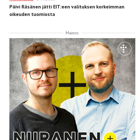
Päivi Räsänen jätti EIT:een valituksen korkeimman
oikeuden tuomiosta
Mainos