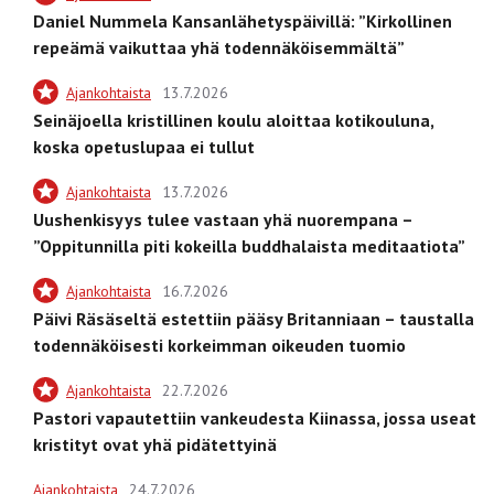
Daniel Nummela Kansanlähetyspäivillä: ”Kirkollinen
repeämä vaikuttaa yhä todennäköisemmältä”
Ajankohtaista
13.7.2026
Seinäjoella kristillinen koulu aloittaa kotikouluna,
koska opetuslupaa ei tullut
Ajankohtaista
13.7.2026
Uushenkisyys tulee vastaan yhä nuorempana –
”Oppitunnilla piti kokeilla buddhalaista meditaatiota”
Ajankohtaista
16.7.2026
Päivi Räsäseltä estettiin pääsy Britanniaan – taustalla
todennäköisesti korkeimman oikeuden tuomio
Ajankohtaista
22.7.2026
Pastori vapautettiin vankeudesta Kiinassa, jossa useat
kristityt ovat yhä pidätettyinä
Ajankohtaista
24.7.2026