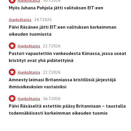
Ajankohtaista
30.7.2026
Myös Juhana Pohjola jätti valituksen EIT:een
Ajankohtaista
24.7.2026
Päivi Räsänen jätti EIT:een valituksen korkeimman
oikeuden tuomiosta
Ajankohtaista
22.7.2026
Pastori vapautettiin vankeudesta Kiinassa, jossa useat
kristityt ovat yhä pidätettyinä
Ajankohtaista
22.7.2026
Amnesty leimasi Britanniassa kristillisiä järjestöjä
ihmisoikeuksien vastaisiksi
Ajankohtaista
16.7.2026
Päivi Räsäseltä estettiin pääsy Britanniaan – taustalla
todennäköisesti korkeimman oikeuden tuomio