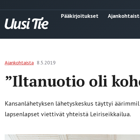
Pääkirjoitukset
Ajankohtaist
Ajankohtaista
8.5.2019
”Iltanuotio oli ko
Kansanlähetyksen lähetyskeskus täyttyi äärimmi
lapsenlapset viettivät yhteistä Leiriseikkailua.