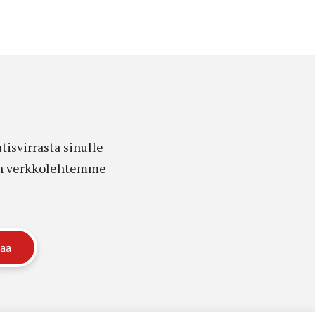
isvirrasta sinulle
edon verkkolehtemme