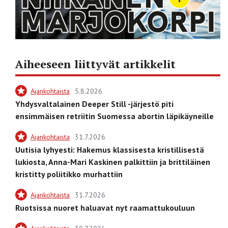
Aiheeseen liittyvät artikkelit
Ajankohtaista
5.8.2026
Yhdysvaltalainen Deeper Still -järjestö piti
ensimmäisen retriitin Suomessa abortin läpikäyneille
Ajankohtaista
31.7.2026
Uutisia lyhyesti: Hakemus klassisesta kristillisestä
lukiosta, Anna-Mari Kaskinen palkittiin ja brittiläinen
kristitty poliitikko murhattiin
Ajankohtaista
31.7.2026
Ruotsissa nuoret haluavat nyt raamattukouluun