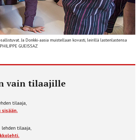
sallistuvat. Ja Donkki-aasia muistellaan kovasti, leirillä lastenlastensa
A: PHILIPPE GUEISSAZ
 vain tilaajille
ehden tilaaja,
 sisään.
 lehden tilaaja,
kkolehti.