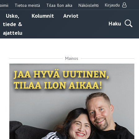
Kirjaudu
oimii
Tietoa meistä
Tilaa Ilon aika
Näköislehti
Usko,
Kolumnit
Arviot
Haku
tiede &
ajattelu
Mainos