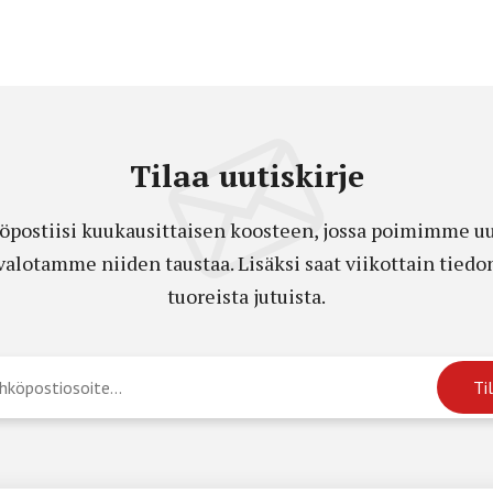
Tilaa uutiskirje
öpostiisi kuukausittaisen koosteen, jossa poimimme uut
a valotamme niiden taustaa. Lisäksi saat viikottain ti
tuoreista jutuista.