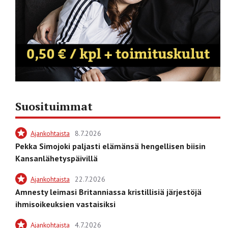
Suosituimmat
Ajankohtaista
8.7.2026
Pekka Simojoki paljasti elämänsä hengellisen biisin
Kansanlähetyspäivillä
Ajankohtaista
22.7.2026
Amnesty leimasi Britanniassa kristillisiä järjestöjä
ihmisoikeuksien vastaisiksi
Ajankohtaista
4.7.2026