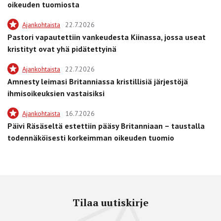
oikeuden tuomiosta
Ajankohtaista
22.7.2026
Pastori vapautettiin vankeudesta Kiinassa, jossa useat
kristityt ovat yhä pidätettyinä
Ajankohtaista
22.7.2026
Amnesty leimasi Britanniassa kristillisiä järjestöjä
ihmisoikeuksien vastaisiksi
Ajankohtaista
16.7.2026
Päivi Räsäseltä estettiin pääsy Britanniaan – taustalla
todennäköisesti korkeimman oikeuden tuomio
Tilaa uutiskirje