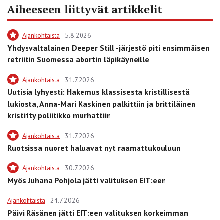
Aiheeseen liittyvät artikkelit
Ajankohtaista
5.8.2026
Yhdysvaltalainen Deeper Still -järjestö piti ensimmäisen
retriitin Suomessa abortin läpikäyneille
Ajankohtaista
31.7.2026
Uutisia lyhyesti: Hakemus klassisesta kristillisestä
lukiosta, Anna-Mari Kaskinen palkittiin ja brittiläinen
kristitty poliitikko murhattiin
Ajankohtaista
31.7.2026
Ruotsissa nuoret haluavat nyt raamattukouluun
Ajankohtaista
30.7.2026
Myös Juhana Pohjola jätti valituksen EIT:een
Ajankohtaista
24.7.2026
Päivi Räsänen jätti EIT:een valituksen korkeimman