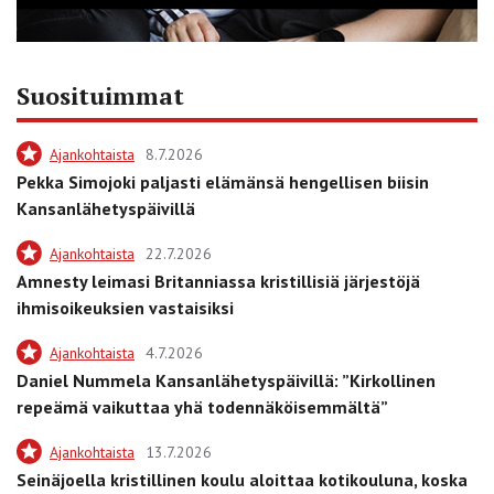
Suosituimmat
Ajankohtaista
8.7.2026
Pekka Simojoki paljasti elämänsä hengellisen biisin
Kansanlähetyspäivillä
Ajankohtaista
22.7.2026
Amnesty leimasi Britanniassa kristillisiä järjestöjä
ihmisoikeuksien vastaisiksi
Ajankohtaista
4.7.2026
Daniel Nummela Kansanlähetyspäivillä: ”Kirkollinen
repeämä vaikuttaa yhä todennäköisemmältä”
Ajankohtaista
13.7.2026
Seinäjoella kristillinen koulu aloittaa kotikouluna, koska