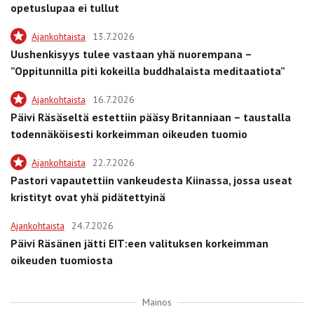
opetuslupaa ei tullut
Ajankohtaista
13.7.2026
Uushenkisyys tulee vastaan yhä nuorempana –
”Oppitunnilla piti kokeilla buddhalaista meditaatiota”
Ajankohtaista
16.7.2026
Päivi Räsäseltä estettiin pääsy Britanniaan – taustalla
todennäköisesti korkeimman oikeuden tuomio
Ajankohtaista
22.7.2026
Pastori vapautettiin vankeudesta Kiinassa, jossa useat
kristityt ovat yhä pidätettyinä
Ajankohtaista
24.7.2026
Päivi Räsänen jätti EIT:een valituksen korkeimman
oikeuden tuomiosta
Mainos