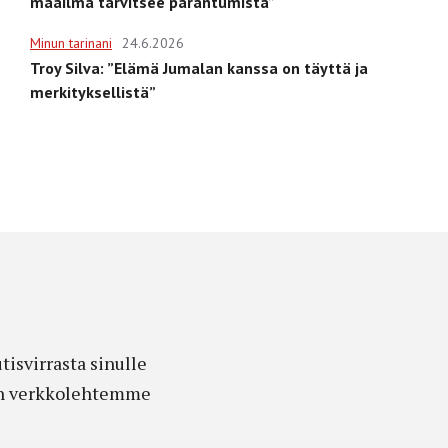
maailma tarvitsee parantumista”
Minun tarinani
24.6.2026
Troy Silva: ”Elämä Jumalan kanssa on täyttä ja
merkityksellistä”
isvirrasta sinulle
edon verkkolehtemme