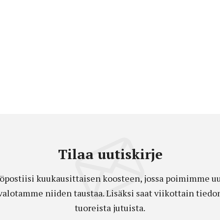
Tilaa uutiskirje
öpostiisi kuukausittaisen koosteen, jossa poimimme uut
a valotamme niiden taustaa. Lisäksi saat viikottain ti
tuoreista jutuista.