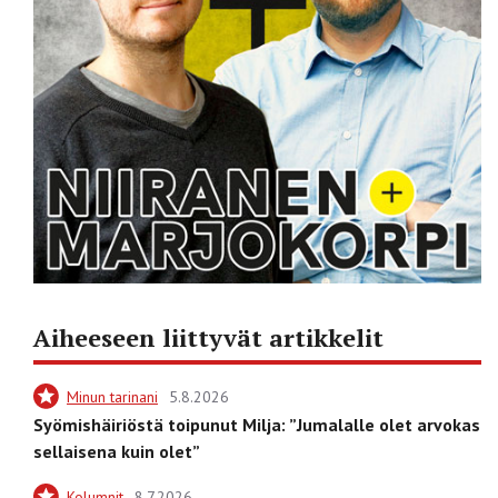
Aiheeseen liittyvät artikkelit
Minun tarinani
5.8.2026
Syömishäiriöstä toipunut Milja: ”Jumalalle olet arvokas
sellaisena kuin olet”
Kolumnit
8.7.2026