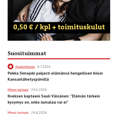
Suosituimmat
Ajankohtaista
8.7.2026
Pekka Simojoki paljasti elämänsä hengellisen biisin
Kansanlähetyspäivillä
Minun tarinani
24.6.2026
Ilveksen kapteeni Sauli Väisänen: ”Elämän tärkein
kysymys on, onko Jumalaa vai ei”
Minun tarinani
24.6.2026