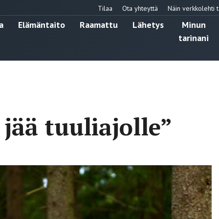
Tilaa
Ota yhteyttä
Näin verkkolehti t
a
Elämäntaito
Raamattu
Lähetys
Minun
tarinani
ää tuuliajolle”