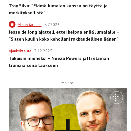
Troy Silva: ”Elämä Jumalan kanssa on täyttä ja
merkityksellistä”
Minun tarinani
8.7.2026
Jesse de Jong ajatteli, ettei kelpaa enää Jumalalle –
”Sitten kuulin koko kehollani rakkaudellisen äänen”
Ajankohtaista
3.12.2025
Takaisin mieheksi – Neeza Powers jätti elämän
transnaisena taakseen
Mainos