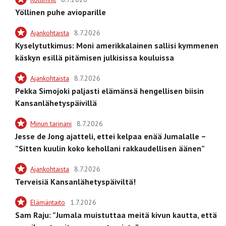
Yöllinen puhe avioparille
Ajankohtaista
8.7.2026
Kyselytutkimus: Moni amerikkalainen sallisi kymmenen
käskyn esillä pitämisen julkisissa kouluissa
Ajankohtaista
8.7.2026
Pekka Simojoki paljasti elämänsä hengellisen biisin
Kansanlähetyspäivillä
Minun tarinani
8.7.2026
Jesse de Jong ajatteli, ettei kelpaa enää Jumalalle –
”Sitten kuulin koko kehollani rakkaudellisen äänen”
Ajankohtaista
8.7.2026
Terveisiä Kansanlähetyspäiviltä!
Elämäntaito
1.7.2026
Sam Raju: ”Jumala muistuttaa meitä kivun kautta, että