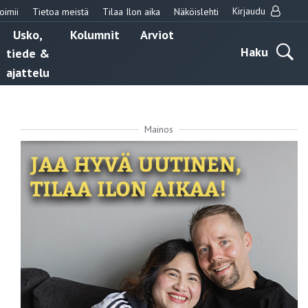
Kirjaudu
oimii
Tietoa meistä
Tilaa Ilon aika
Näköislehti
Usko,
Kolumnit
Arviot
Haku
tiede &
ajattelu
Mainos