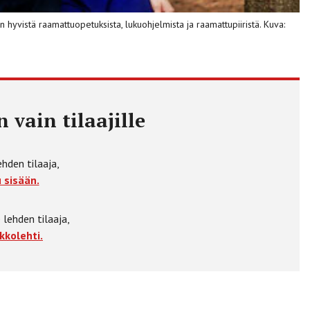
hyvistä raamattuopetuksista, lukuohjelmista ja raamattupiiristä. Kuva:
 vain tilaajille
ehden tilaaja,
 sisään.
 lehden tilaaja,
kkolehti.