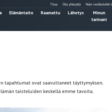
Tilaa
Ota yhteyttä
Näin verkkolehti t
a
Elämäntaito
Raamattu
Lähetys
Minun
tarinani
en tapahtumat ovat saavuttaneet täyttymyksen.
elämän taisteluiden keskellä emme tavoita.