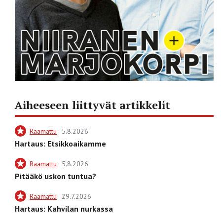
Aiheeseen liittyvät artikkelit
Raamattu
5.8.2026
Hartaus: Etsikkoaikamme
Raamattu
5.8.2026
Pitääkö uskon tuntua?
Raamattu
29.7.2026
Hartaus: Kahvilan nurkassa