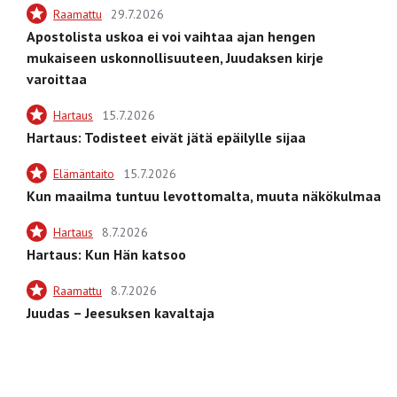
Raamattu
29.7.2026
Apostolista uskoa ei voi vaihtaa ajan hengen
mukaiseen uskonnollisuuteen, Juudaksen kirje
varoittaa
Hartaus
15.7.2026
Hartaus: Todisteet eivät jätä epäilylle sijaa
Elämäntaito
15.7.2026
Kun maailma tuntuu levottomalta, muuta näkökulmaa
Hartaus
8.7.2026
Hartaus: Kun Hän katsoo
Raamattu
8.7.2026
Juudas – Jeesuksen kavaltaja