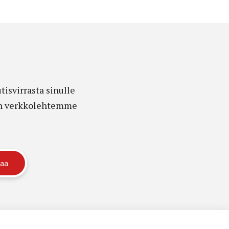
isvirrasta sinulle
edon verkkolehtemme