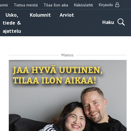
Kirjaudu
oimii
Tietoa meistä
Tilaa Ilon aika
Näköislehti
Usko,
Kolumnit
Arviot
Haku
tiede &
ajattelu
Mainos