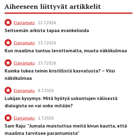
Aiheeseen liittyvät artikkelit
Elämäntaito
22.7.2026
Seitsemän arkista tapaa evankelioida
Elämäntaito
15.7.2026
Kun maailma tuntuu levottomalta, muuta näkökulmaa
Elämäntaito
15.7.2026
Kuinka tukea teinin kristillistä kasvatusta? – Viisi
näkökulmaa
Elämäntaito
8.7.2026
Lukijan kysymys: Mitä hyötyä uskontojen välisestä
dialogista on vai onko mitään?
Elämäntaito
1.7.2026
Sam Raju: ”Jumala muistuttaa meitä kivun kautta, että
maailma tarvitsee parantumista”