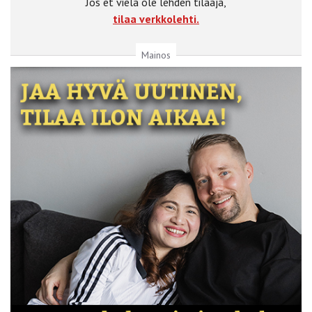
Jos et vielä ole lehden tilaaja,
tilaa verkkolehti.
Mainos