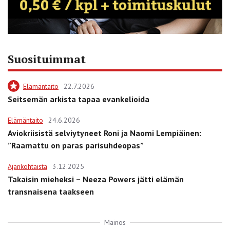
Suosituimmat
Elämäntaito
22.7.2026
Seitsemän arkista tapaa evankelioida
Elämäntaito
24.6.2026
Aviokriisistä selviytyneet Roni ja Naomi Lempiäinen:
”Raamattu on paras parisuhdeopas”
Ajankohtaista
3.12.2025
Takaisin mieheksi – Neeza Powers jätti elämän
transnaisena taakseen
Mainos