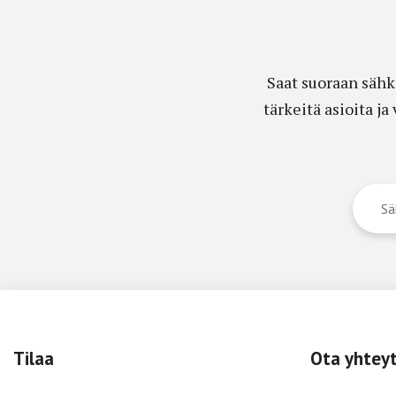
Saat suoraan sähk
tärkeitä asioita j
Tilaa
Ota yhtey