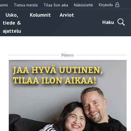
Kirjaudu
oimii
Tietoa meistä
Tilaa Ilon aika
Näköislehti
Usko,
Kolumnit
Arviot
Haku
tiede &
ajattelu
Mainos