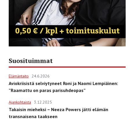
Suosituimmat
Elämäntaito
24.6.2026
Aviokriisistä selviytyneet Roni ja Naomi Lempiäinen:
”Raamattu on paras parisuhdeopas”
Ajankohtaista
3.12.2025
Takaisin mieheksi – Neeza Powers jätti elämän
transnaisena taakseen