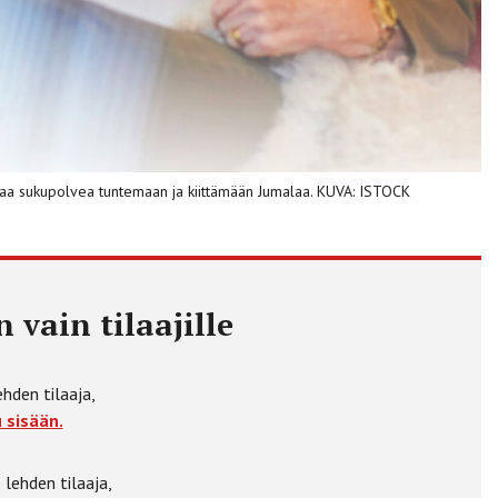
a sukupolvea tuntemaan ja kiittämään Jumalaa. KUVA: ISTOCK
 vain tilaajille
ehden tilaaja,
 sisään.
 lehden tilaaja,