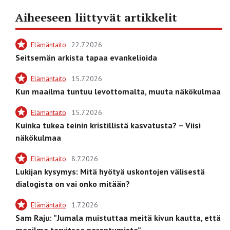
Aiheeseen liittyvät artikkelit
Elämäntaito
22.7.2026
Seitsemän arkista tapaa evankelioida
Elämäntaito
15.7.2026
Kun maailma tuntuu levottomalta, muuta näkökulmaa
Elämäntaito
15.7.2026
Kuinka tukea teinin kristillistä kasvatusta? – Viisi
näkökulmaa
Elämäntaito
8.7.2026
Lukijan kysymys: Mitä hyötyä uskontojen välisestä
dialogista on vai onko mitään?
Elämäntaito
1.7.2026
Sam Raju: ”Jumala muistuttaa meitä kivun kautta, että
maailma tarvitsee parantumista”