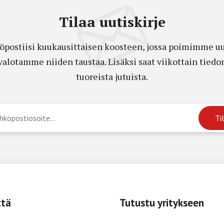
Tilaa uutiskirje
öpostiisi kuukausittaisen koosteen, jossa poimimme uut
a valotamme niiden taustaa. Lisäksi saat viikottain ti
tuoreista jutuista.
ttä
Tutustu yritykseen