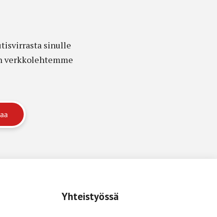
isvirrasta sinulle
edon verkkolehtemme
Yhteistyössä