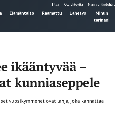
Tilaa
Ota yhteyttä
Näin verkkolehti t
a
Elämäntaito
Raamattu
Lähetys
Minun
tarinani
e ikääntyvää –
at kunniaseppele
et vuosikymmenet ovat lahja, joka kannattaa